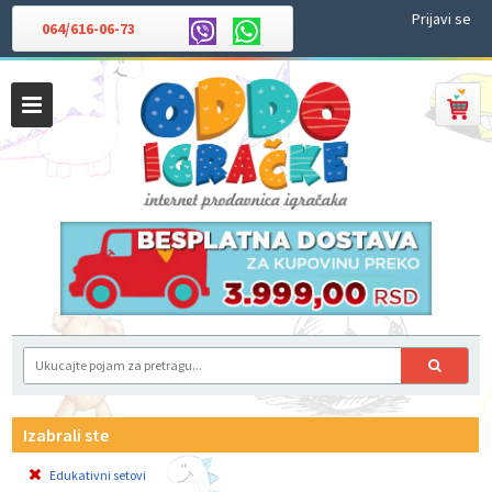
Prijavi se
064/616-06-73
Izabrali ste
Edukativni setovi