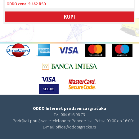
ODDO cena:
9.462 RSD
KUPI
ODDO Internet prodavnica igračaka
Tel:
064 616 06 73
Podrška i poručivanje telefonom: Ponedeljak - Petak: 09:00 do 16:00h
E-mail:
office@oddoigracke.rs