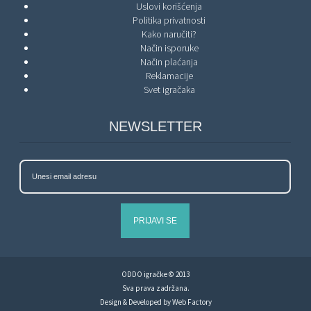
Uslovi korišćenja
Politika privatnosti
Kako naručiti?
Način isporuke
Način plaćanja
Reklamacije
Svet igračaka
NEWSLETTER
PRIJAVI SE
ODDO igračke © 2013
Sva prava zadržana.
Design & Developed by
Web Factory