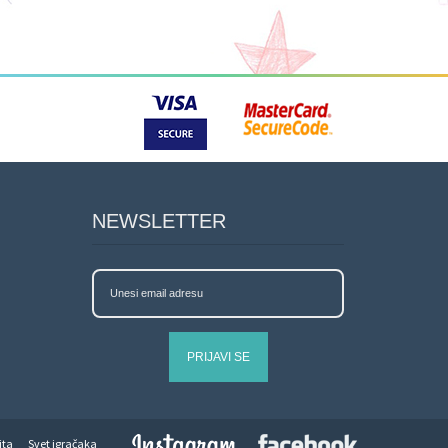
NEWSLETTER
PRIJAVI SE
jta
Svet igračaka