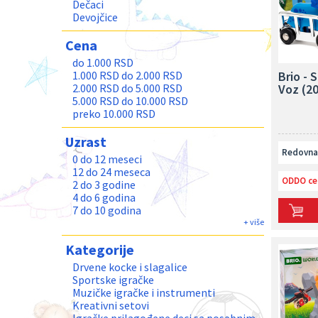
Dečaci
Devojčice
Cena
do 1.000 RSD
Brio - 
1.000 RSD do 2.000 RSD
Voz (2
2.000 RSD do 5.000 RSD
5.000 RSD do 10.000 RSD
preko 10.000 RSD
Uzrast
Redovna 
0 do 12 meseci
12 do 24 meseca
ODDO ce
2 do 3 godine
4 do 6 godina
7 do 10 godina
11 do 13 godina
+ više
Teenage
Kategorije
Odrasli
Drvene kocke i slagalice
Sportske igračke
Muzičke igračke i instrumenti
Kreativni setovi