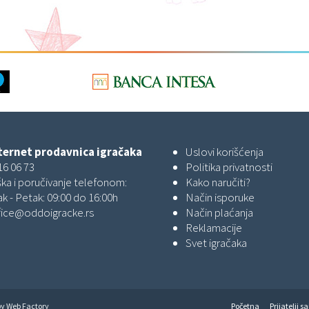
ernet prodavnica igračaka
Uslovi korišćenja
16 06 73
Politika privatnosti
ka i poručivanje telefonom:
Kako naručiti?
k - Petak: 09:00 do 16:00h
Način isporuke
fice@oddoigracke.rs
Način plaćanja
Reklamacije
Svet igračaka
by
Web Factory
Početna
Prijatelji sa