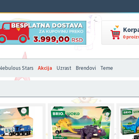
Korp
0 proi
Nebulous Stars
Akcija
Uzrast
Brendovi
Teme