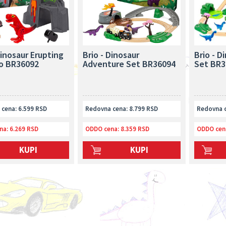
Dinosaur Erupting
Brio - Dinosaur
Brio - D
o BR36092
Adventure Set BR36094
Set BR3
cena: 6.599 RSD
Redovna cena: 8.799 RSD
Redovna c
na:
6.269 RSD
ODDO cena:
8.359 RSD
ODDO cen
KUPI
KUPI