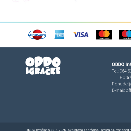
Oprema za sobu
ODDO Int
Tel:
064 6
Podrš
Ponedelja
E-mail:
of
ODDO igračke © 2013-2026 - Sva prava zadržana. Design & Developed 