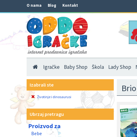
O nama
Blog
Kontakt
Igračke
Baby Shop
Škola
Lady Shop
Izabrali ste
Brio
Životinje i dinosaurusi
Ubrzaj pretragu
Proizvod za
Bebe