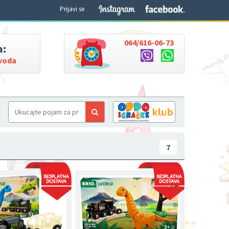
Prijavi se
064/616-06-73
a:
zvoda
7