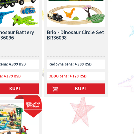
inosaur Battery
Brio - Dinosaur Circle Set
R36096
BR36098
ena: 4.399 RSD
Redovna cena: 4.399 RSD
a:
4.179 RSD
ODDO cena:
4.179 RSD
KUPI
KUPI