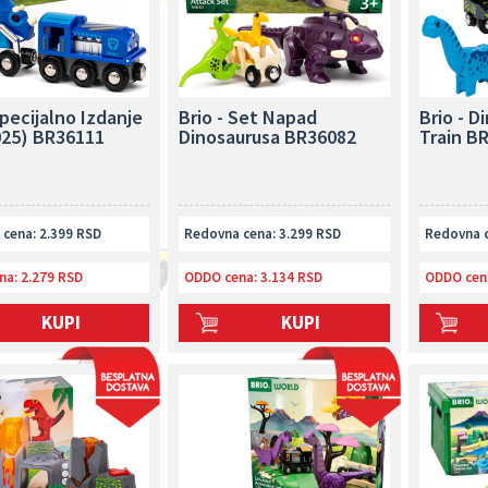
Specijalno Izdanje
Brio - Set Napad
Brio - D
025) BR36111
Dinosaurusa BR36082
Train B
cena: 2.399 RSD
Redovna cena: 3.299 RSD
Redovna c
na:
2.279 RSD
ODDO cena:
3.134 RSD
ODDO cen
KUPI
KUPI