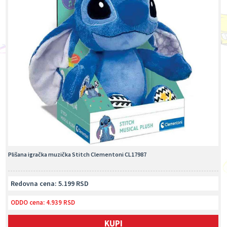
Plišana igračka muzička Stitch Clementoni CL17987
Redovna cena: 5.199 RSD
ODDO cena:
4.939 RSD
KUPI