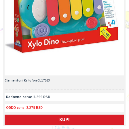
Clementoni Ksilofon CL17263
Redovna cena: 2.399 RSD
ODDO cena:
2.279 RSD
KUPI