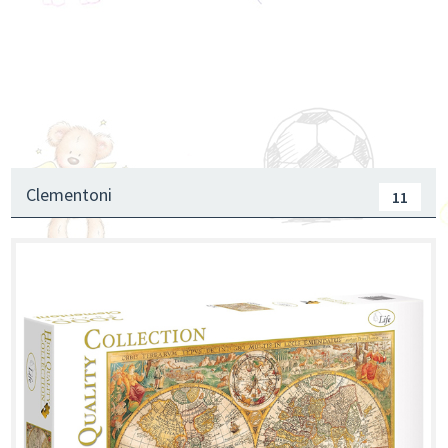
Guralice, Hodalice za bebe
Podloge i Gimnastika
Plišane i mekane igračke za bebe
Zvečke i Glodalice
Radost kupanja
Igračke za krevetac i kolica
Kocke, Slaganje i Umetanje
Alatske radionice i alati
SPY setovi i uređaji
Mikroskopi, Teleskopi i Durbini
Edukativni setovi
Clementoni
11