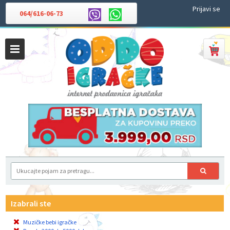
Prijavi se
064/616-06-73
Izabrali ste
Muzičke bebi igračke