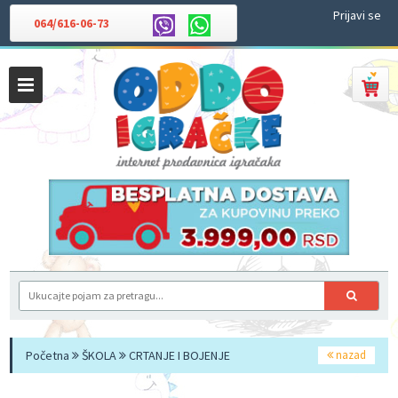
Prijavi se
064/616-06-73
Početna
ŠKOLA
CRTANJE I BOJENJE
nazad