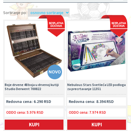
Sortiranje po:
Boje drvene 48 boja u drvenoj kutiji
Nebulous Stars Svetleća LED podloga
Studio Derwent 700822
za precrtavanje 11351
Redovna cena: 6.290 RSD
Redovna cena: 8.394 RSD
ODDO cena:
5.976 RSD
ODDO cena:
7.974 RSD
KUPI
KUPI