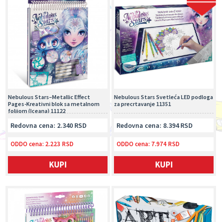
Nebulous Stars–Metallic Effect
Nebulous Stars Svetleća LED podloga
Pages-Kreativni blok sa metalnom
za precrtavanje 11351
folijom (Iceana) 11122
Redovna cena: 2.340 RSD
Redovna cena: 8.394 RSD
ODDO cena:
2.223 RSD
ODDO cena:
7.974 RSD
KUPI
KUPI