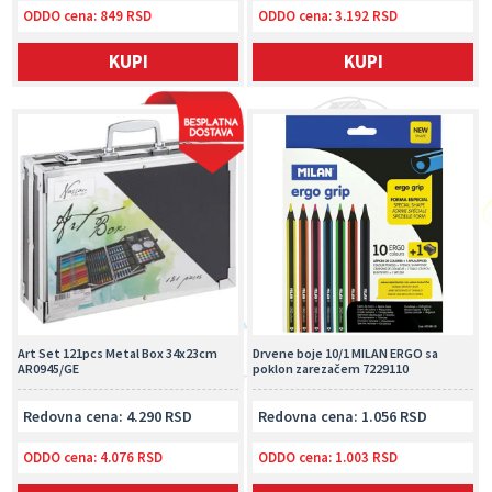
ODDO cena:
849 RSD
ODDO cena:
3.192 RSD
KUPI
KUPI
Art Set 121pcs Metal Box 34x23cm
Drvene boje 10/1 MILAN ERGO sa
AR0945/GE
poklon zarezačem 7229110
Redovna cena: 4.290 RSD
Redovna cena: 1.056 RSD
ODDO cena:
4.076 RSD
ODDO cena:
1.003 RSD