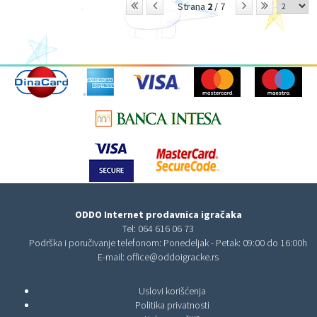
Strana
2
/ 7
ODDO Internet prodavnica igračaka
Tel:
064 616 06 73
Podrška i poručivanje telefonom: Ponedeljak - Petak: 09:00 do 16:00h
E-mail:
office@oddoigracke.rs
Uslovi korišćenja
Politika privatnosti