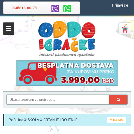
Prijavi se
064/616-06-73
Početna
ŠKOLA
CRTANJE I BOJENJE
nazad