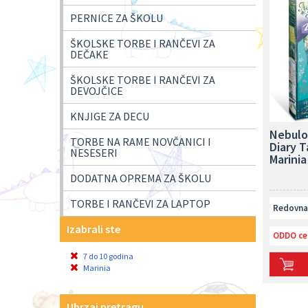
PERNICE ZA ŠKOLU
ŠKOLSKE TORBE I RANČEVI ZA
DEČAKE
ŠKOLSKE TORBE I RANČEVI ZA
DEVOJČICE
KNJIGE ZA DECU
Nebulo
TORBE NA RAME NOVČANICI I
Diary T
NESESERI
Marinia
DODATNA OPREMA ZA ŠKOLU
TORBE I RANČEVI ZA LAPTOP
Redovna 
Izabrali ste
ODDO ce
7 do 10 godina
Marinia
Ubrzaj pretragu