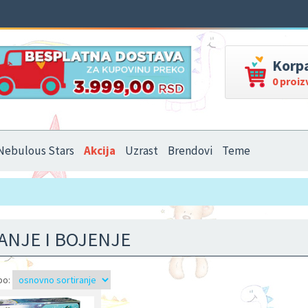
Korp
0 proi
Nebulous Stars
Akcija
Uzrast
Brendovi
Teme
ANJE I BOJENJE
po: