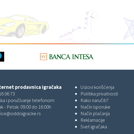
ernet prodavnica igračaka
Uslovi korišćenja
16 06 73
Politika privatnosti
ka i poručivanje telefonom:
Kako naručiti?
k - Petak: 09:00 do 16:00h
Način isporuke
fice@oddoigracke.rs
Način plaćanja
Reklamacije
Svet igračaka