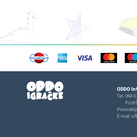
ODDO Int
Tel:
064 6
Podrš
Ponedelja
E-mail:
of