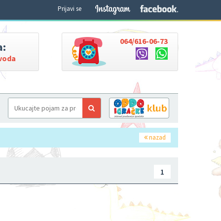
Prijavi se
064/616-06-73
a:
zvoda
nazad
1