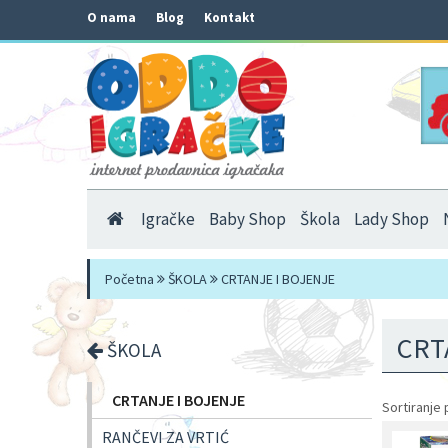
O nama
Blog
Kontakt
Igračke
Baby Shop
Škola
Lady Shop
Početna
ŠKOLA
CRTANJE I BOJENJE
CRT
ŠKOLA
CRTANJE I BOJENJE
Sortiranje 
RANČEVI ZA VRTIĆ