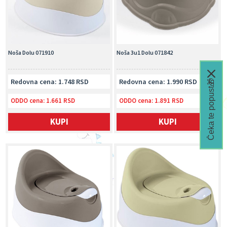
Noša Dolu 071910
Noša 3u1 Dolu 071842
Redovna cena: 1.748 RSD
Redovna cena: 1.990 RSD
Čeka te popust🎁
ODDO cena:
1.661 RSD
ODDO cena:
1.891 RSD
KUPI
KUPI