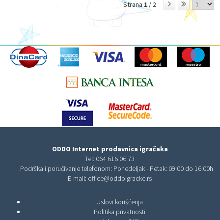
Strana
1
/ 2
ODDO Internet prodavnica igračaka
Tel:
064 616 06 73
Podrška i poručivanje telefonom: Ponedeljak - Petak: 09:00 do 16:00h
E-mail:
office@oddoigracke.rs
Uslovi korišćenja
Politika privatnosti