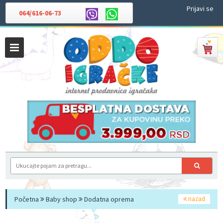
Prijavi se
064/616-06-73
Početna
Baby shop
Dodatna oprema
nazad