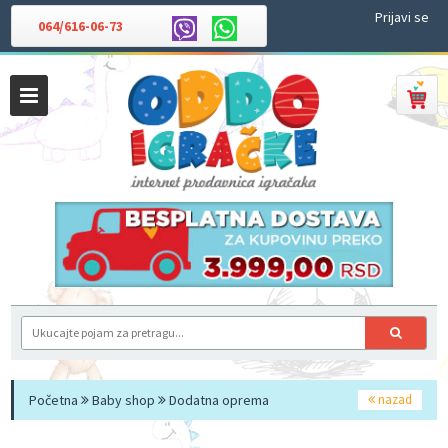
Prijavi se
064/616-06-73
Početna
Baby shop
Dodatna oprema
nazad