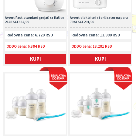
Avent Fast standard grejač za flašice
Avent elektricni sterilizator na paru
2158 SCF355/09
7943 SCF291/00
Redovna cena: 6.720 RSD
Redovna cena: 13.980 RSD
ODDO cena:
6.384 RSD
ODDO cena:
13.281 RSD
KUPI
KUPI