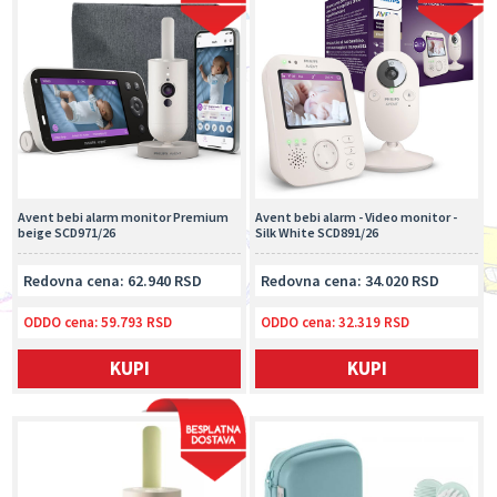
Avent bebi alarm monitor Premium
Avent bebi alarm - Video monitor -
beige SCD971/26
Silk White SCD891/26
Redovna cena: 62.940 RSD
Redovna cena: 34.020 RSD
ODDO cena:
59.793 RSD
ODDO cena:
32.319 RSD
KUPI
KUPI