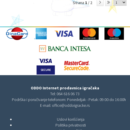
Strana
1
/ 2
ODDO Internet prodavnica igračaka
Tel:
064 616 06 73
Podrška i poručivanje telefonom: Ponedeljak - Petak: 09:00 do 16:00h
E-mail:
office@oddoigracke.rs
Uslovi korišćenja
Politika privatnosti