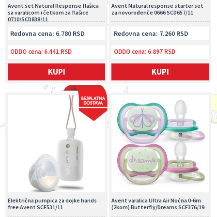
Avent set Natural Response flašica
Avent Natural response starter set
sa varalicom i četkom za flašice
za novorođenče 0666 SCD657/11
0710/SCD838/11
Redovna cena: 6.780 RSD
Redovna cena: 7.260 RSD
ODDO cena:
6.441 RSD
ODDO cena:
6.897 RSD
KUPI
KUPI
Električna pumpica za dojke hands
Avent varalica Ultra Air Noćna 0-6m
free Avent SCF531/11
(2kom) Butterfly/Dreams SCF376/19