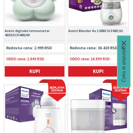
Avent digitalni termometar
Avent Blender 4 u 1 0883 SCF885/01
4039/SCH480/00
Redovna cena: 2.999 RSD
Redovna cena: 30.420 RSD
Čeka te popust🎁
ODDO cena:
2.849 RSD
ODDO cena:
28.899 RSD
KUPI
KUPI