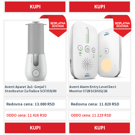
KUPI
KUPI
Avent Aparat 2u1- Grejač I
Avent Alarm Entry Level Dect
Sterilizator Za Flašice SCF359/00
Monitor 3728 SCD502/26
Redovna cena: 13.080 RSD
Redovna cena: 11.820 RSD
ODDO cena:
12.426 RSD
ODDO cena:
11.229 RSD
KUPI
KUPI