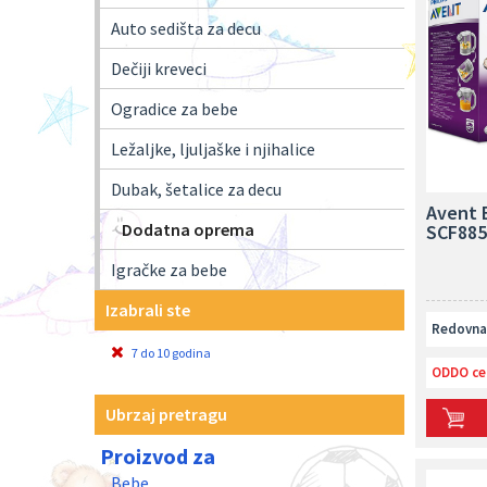
Auto sedišta za decu
Dečiji kreveci
Ogradice za bebe
Ležaljke, ljuljaške i njihalice
Dubak, šetalice za decu
Avent B
Dodatna oprema
SCF885
Igračke za bebe
Izabrali ste
Redovna 
7 do 10 godina
ODDO ce
Ubrzaj pretragu
Proizvod za
Bebe