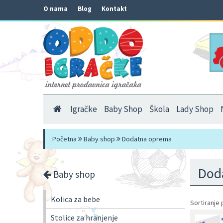
O nama
Blog
Kontakt
Igračke
Baby Shop
Škola
Lady Shop
Početna
Baby shop
Dodatna oprema
Dod
Baby shop
Kolica za bebe
Sortiranje 
Stolice za hranjenje