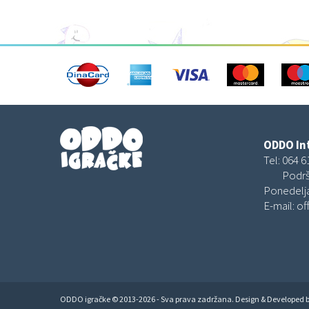
ODDO Int
Tel:
064 6
Podrš
Ponedelja
E-mail:
of
ODDO igračke © 2013-2026 - Sva prava zadržana. Design & Developed 