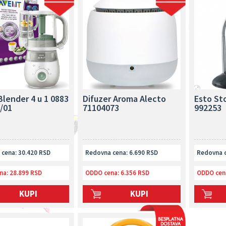
lender 4 u 1 0883
Difuzer Aroma Alecto
Esto St
/01
71104073
992253
cena: 30.420 RSD
Redovna cena: 6.690 RSD
Redovna c
na:
28.899 RSD
ODDO cena:
6.356 RSD
ODDO cen
KUPI
KUPI