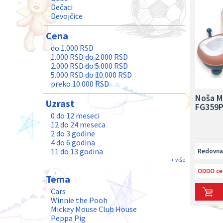
Dečaci
Devojčice
Cena
do 1.000 RSD
1.000 RSD do 2.000 RSD
2.000 RSD do 5.000 RSD
5.000 RSD do 10.000 RSD
preko 10.000 RSD
Noša M
Uzrast
FG359P
0 do 12 meseci
12 do 24 meseca
2 do 3 godine
4 do 6 godina
11 do 13 godina
Redovna 
Teenage
+ više
Odrasli
ODDO ce
Tema
Cars
Winnie the Pooh
Mickey Mouse Club House
Peppa Pig