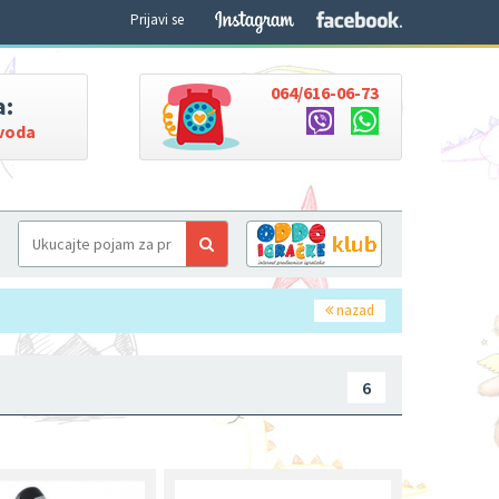
Prijavi se
064/616-06-73
a:
zvoda
nazad
6