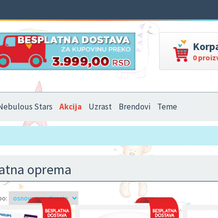
Korp
0 proi
Nebulous Stars
Akcija
Uzrast
Brendovi
Teme
atna oprema
po: