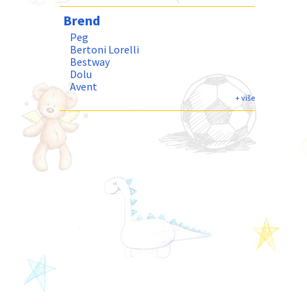
Brend
Peg
Bertoni Lorelli
Bestway
Dolu
Avent
Canpol
+ više
BabyJem
Vtech
BBO
Lionelo
Taf Toys
Infantino
Alecto
Flow Amsterdam
Jollein