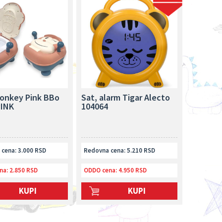
onkey Pink BBo
Sat, alarm Tigar Alecto
INK
104064
cena: 3.000 RSD
Redovna cena: 5.210 RSD
na:
2.850 RSD
ODDO cena:
4.950 RSD
KUPI
KUPI