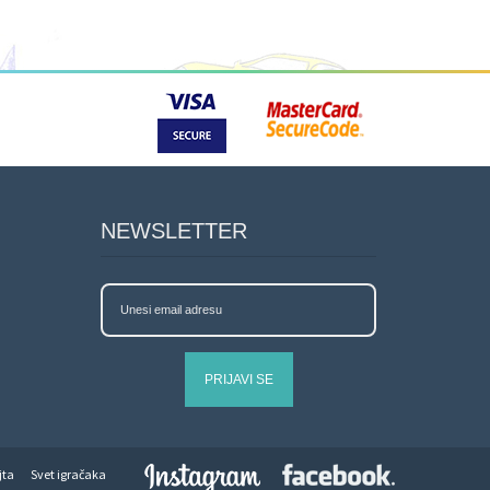
NEWSLETTER
PRIJAVI SE
jta
Svet igračaka