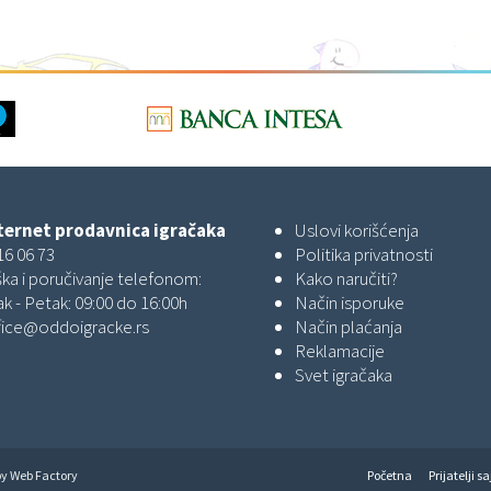
ernet prodavnica igračaka
Uslovi korišćenja
16 06 73
Politika privatnosti
ka i poručivanje telefonom:
Kako naručiti?
k - Petak: 09:00 do 16:00h
Način isporuke
fice@oddoigracke.rs
Način plaćanja
Reklamacije
Svet igračaka
by
Web Factory
Početna
Prijatelji sa