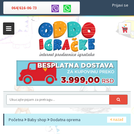
Prijavi se
064/616-06-73
Početna
Baby shop
Dodatna oprema
nazad