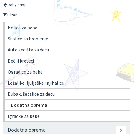
Baby shop
Filteri
Kolica za bebe
Stolice za hranjenje
Auto sedišta za decu
Dečiji kreveci
Ogradice za bebe
Ležaljke, ljuljaške i njihalice
Dubak, šetalice za decu
Dodatna oprema
Igračke za bebe
Dodatna oprema
2