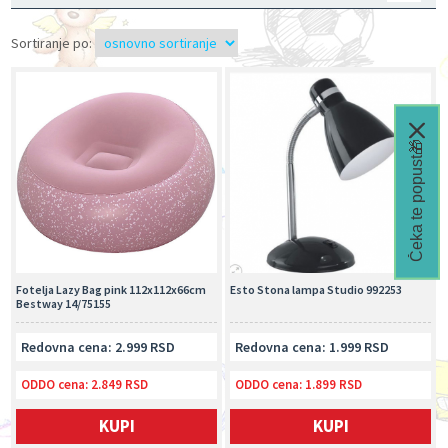
Sortiranje po:
Čeka te popust🎁
Fotelja Lazy Bag pink 112x112x66cm
Esto Stona lampa Studio 992253
Bestway 14/75155
Redovna cena: 2.999 RSD
Redovna cena: 1.999 RSD
ODDO cena:
2.849 RSD
ODDO cena:
1.899 RSD
KUPI
KUPI