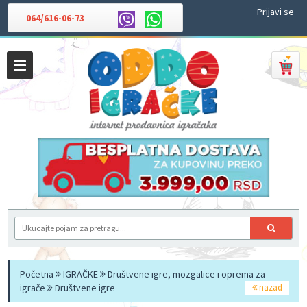
Prijavi se
064/616-06-73
Početna
IGRAČKE
Društvene igre, mozgalice i oprema za
igrače
Društvene igre
nazad