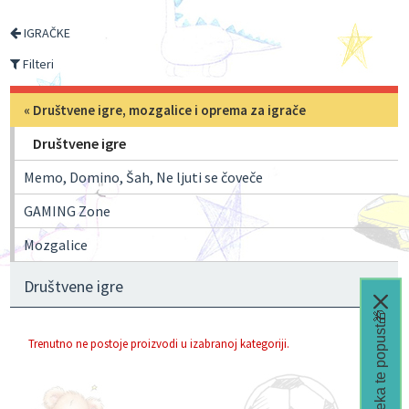
IGRAČKE
Filteri
«
Društvene igre, mozgalice i oprema za igrače
Društvene igre
Memo, Domino, Šah, Ne ljuti se čoveče
GAMING Zone
Mozgalice
Društvene igre
Čeka te popust🎁
Trenutno ne postoje proizvodi u izabranoj kategoriji.