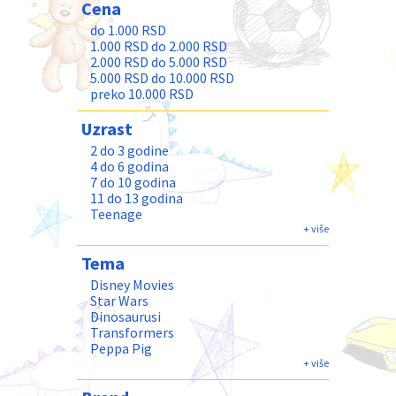
Cena
do 1.000 RSD
1.000 RSD do 2.000 RSD
2.000 RSD do 5.000 RSD
5.000 RSD do 10.000 RSD
preko 10.000 RSD
Uzrast
2 do 3 godine
4 do 6 godina
7 do 10 godina
11 do 13 godina
Teenage
Odrasli
+ više
Tema
Disney Movies
Star Wars
Dinosaurusi
Transformers
Peppa Pig
Frozen
+ više
Paw Patrol - Patrolne šape