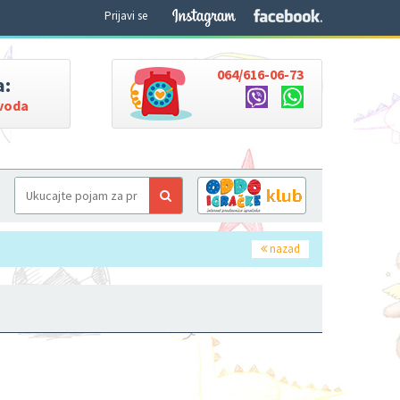
Prijavi se
064/616-06-73
a:
zvoda
nazad