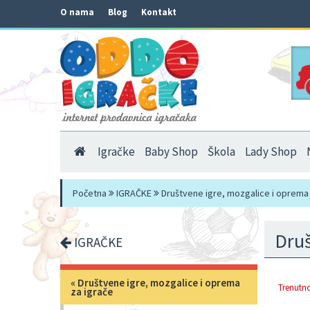
O nama
Blog
Kontakt
Igračke
Baby Shop
Škola
Lady Shop
Početna
IGRAČKE
Društvene igre, mozgalice i oprema 
Druš
IGRAČKE
«
Društvene igre, mozgalice i oprema
Trenutno
za igrače