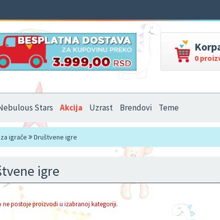
Korp
0 proi
Nebulous Stars
Akcija
Uzrast
Brendovi
Teme
za igrače
Društvene igre
tvene igre
 ne postoje proizvodi u izabranoj kategoriji.