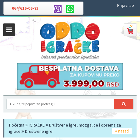
Prijavi se
064/616-06-73
Početna
IGRAČKE
Društvene igre, mozgalice i oprema za
igrače
Društvene igre
nazad