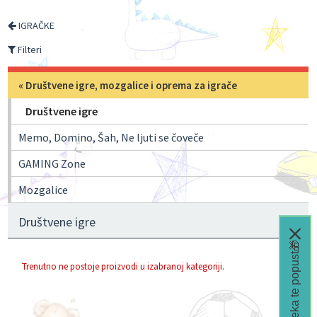
IGRAČKE
Filteri
«
Društvene igre, mozgalice i oprema za igrače
Društvene igre
Memo, Domino, Šah, Ne ljuti se čoveče
GAMING Zone
Mozgalice
Društvene igre
Čeka te popust🎁
Trenutno ne postoje proizvodi u izabranoj kategoriji.