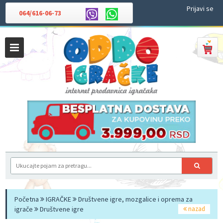
Prijavi se
064/616-06-73
Početna
IGRAČKE
Društvene igre, mozgalice i oprema za
igrače
Društvene igre
nazad