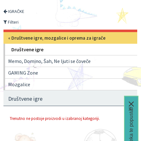
IGRAČKE
Filteri
«
Društvene igre, mozgalice i oprema za igrače
Društvene igre
Memo, Domino, Šah, Ne ljuti se čoveče
GAMING Zone
Mozgalice
Društvene igre
Čeka te popust🎁
Trenutno ne postoje proizvodi u izabranoj kategoriji.