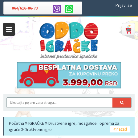
Prijavi se
064/616-06-73
Početna
IGRAČKE
Društvene igre, mozgalice i oprema za
igrače
Društvene igre
nazad