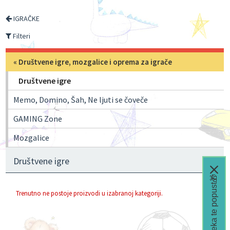
IGRAČKE
Filteri
«
Društvene igre, mozgalice i oprema za igrače
Društvene igre
Memo, Domino, Šah, Ne ljuti se čoveče
GAMING Zone
Mozgalice
Društvene igre
Čeka te popust🎁
Trenutno ne postoje proizvodi u izabranoj kategoriji.