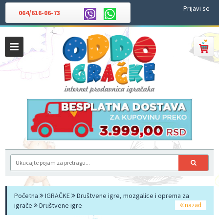
Prijavi se
064/616-06-73
Početna
IGRAČKE
Društvene igre, mozgalice i oprema za
igrače
Društvene igre
nazad