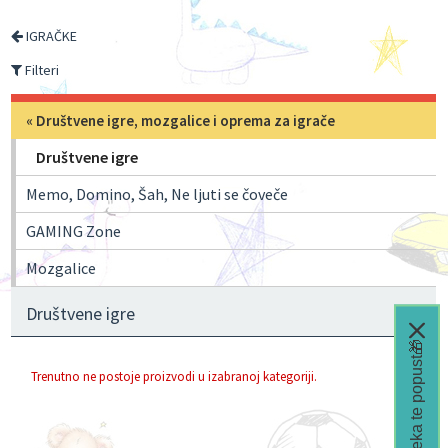
IGRAČKE
Filteri
«
Društvene igre, mozgalice i oprema za igrače
Društvene igre
Memo, Domino, Šah, Ne ljuti se čoveče
GAMING Zone
Mozgalice
Društvene igre
Čeka te popust🎁
Trenutno ne postoje proizvodi u izabranoj kategoriji.