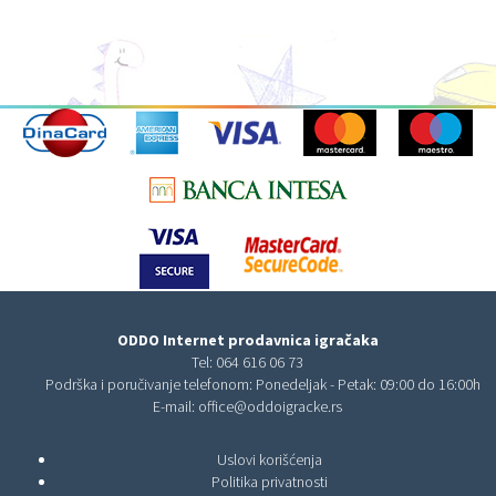
ODDO Internet prodavnica igračaka
Tel:
064 616 06 73
Podrška i poručivanje telefonom: Ponedeljak - Petak: 09:00 do 16:00h
E-mail:
office@oddoigracke.rs
Uslovi korišćenja
Politika privatnosti