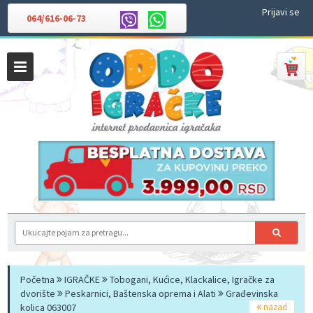
Prijavi se
064/616-06-73
Početna
IGRAČKE
Tobogani, Kućice, Klackalice, Igračke za
dvorište
Peskarnici, Baštenska oprema i Alati
Građevinska
kolica 063007
nazad