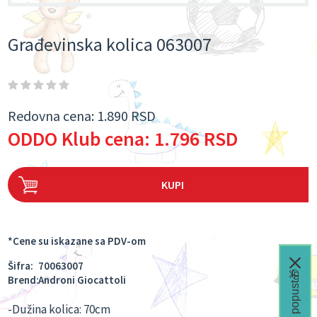
Građevinska kolica 063007
Redovna cena:
1.890 RSD
ODDO Klub cena:
1.796 RSD
KUPI
*Cene su iskazane sa PDV-om
Šifra:
70063007
Čeka te popust🎁
Brend:
Androni Giocattoli
-Dužina kolica: 70cm