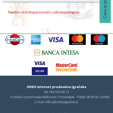
Čeka te popust🎁
Trenutno ne postoje proizvodi u izabranoj kategoriji.
ODDO Internet prodavnica igračaka
Tel:
064 616 06 73
Podrška i poručivanje telefonom: Ponedeljak - Petak: 09:00 do 16:00h
E-mail:
office@oddoigracke.rs