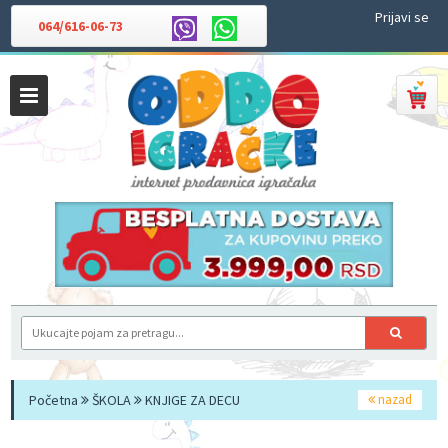
Prijavi se
064/616-06-73
Početna
ŠKOLA
KNJIGE ZA DECU
nazad