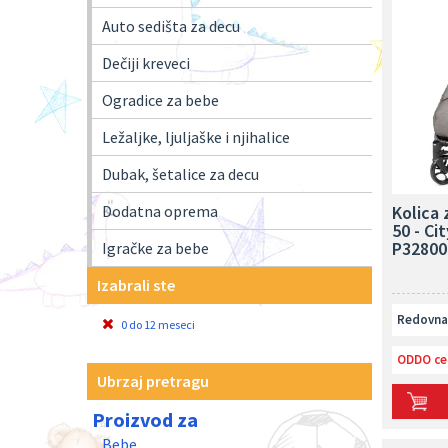
Auto sedišta za decu
Dečiji kreveci
Ogradice za bebe
Ležaljke, ljuljaške i njihalice
Dubak, šetalice za decu
Kolica
Dodatna oprema
50 - Ci
P32800
Igračke za bebe
Izabrali ste
Redovna 
0 do 12 meseci
ODDO ce
Ubrzaj pretragu
Proizvod za
Bebe