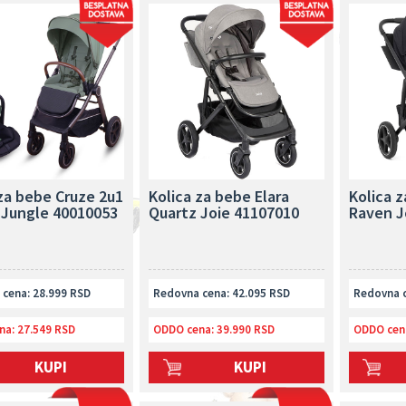
za bebe Cruze 2u1
Kolica za bebe Elara
Kolica z
 Jungle 40010053
Quartz Joie 41107010
Raven J
cena: 28.999 RSD
Redovna cena: 42.095 RSD
Redovna c
na:
27.549 RSD
ODDO cena:
39.990 RSD
ODDO cen
KUPI
KUPI