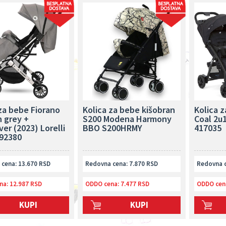
za bebe Fiorano
Kolica za bebe kišobran
Kolica 
n grey +
S200 Modena Harmony
Coal 2u
er (2023) Lorelli
BBO S200HRMY
417035
92380
cena: 13.670 RSD
Redovna cena: 7.870 RSD
Redovna c
na:
12.987 RSD
ODDO cena:
7.477 RSD
ODDO cen
KUPI
KUPI