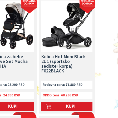
ica za bebe
Kolica Hot Mom Black
ve Set Mocha
2U1 (sportsko
CHA
sediste+korpa)
F022BLACK
ena: 26.200 RSD
Redovna cena: 71.880 RSD
a:
24.890 RSD
ODDO cena:
68.286 RSD
KUPI
KUPI