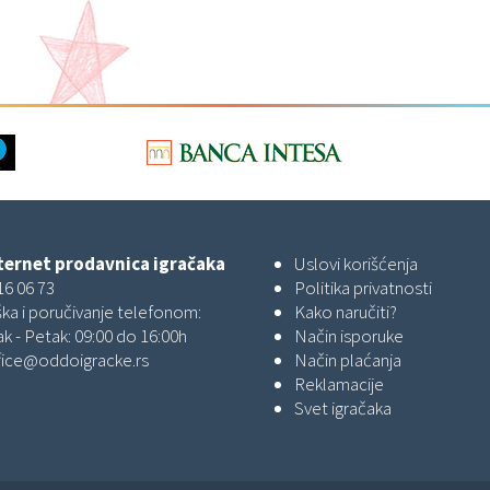
ernet prodavnica igračaka
Uslovi korišćenja
16 06 73
Politika privatnosti
ka i poručivanje telefonom:
Kako naručiti?
k - Petak: 09:00 do 16:00h
Način isporuke
fice@oddoigracke.rs
Način plaćanja
Reklamacije
Svet igračaka