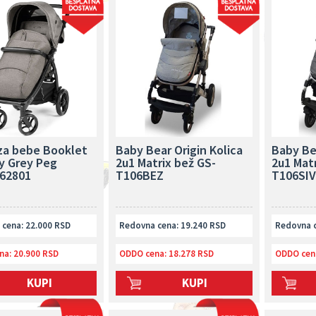
 za bebe Booklet
Baby Bear Origin Kolica
Baby Bea
ty Grey Peg
2u1 Matrix bež GS-
2u1 Matr
62801
T106BEZ
T106SIV
cena: 22.000 RSD
Redovna cena: 19.240 RSD
Redovna c
na:
20.900 RSD
ODDO cena:
18.278 RSD
ODDO cen
KUPI
KUPI