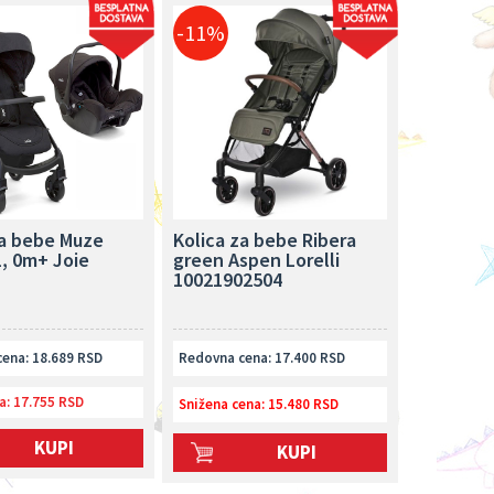
-11%
za bebe Muze
Kolica za bebe Ribera
1, 0m+ Joie
green Aspen Lorelli
10021902504
ena: 18.689 RSD
Redovna cena: 17.400 RSD
a:
17.755 RSD
Snižena cena: 15.480 RSD
KUPI
KUPI