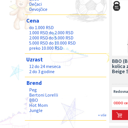
Dečaci
Devojčice
Cena
do 1.000 RSD
1.000 RSD do 2.000 RSD
2.000 RSD do 5.000 RSD
5.000 RSD do 10.000 RSD
preko 10.000 RSD
Uzrast
BBO (B
kolica 
12 do 24 meseca
Beige 
2 do 3 godine
Brend
Peg
Redovna 
Bertoni Lorelli
BBO
ODDO ce
Hot Mom
Jungle
Joie
+ više