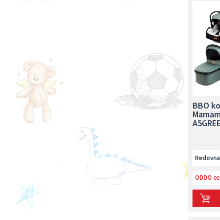
BBO ko
Mamami
A5GRE
Redovna 
ODDO ce