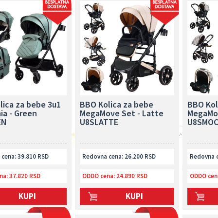
lica za bebe 3u1
BBO Kolica za bebe
BBO Kol
a - Green
MegaMove Set - Latte
MegaMo
EN
U8SLATTE
U8SMO
cena: 39.810 RSD
Redovna cena: 26.200 RSD
Redovna c
na:
37.820 RSD
ODDO cena:
24.890 RSD
ODDO cen
KUPI
KUPI