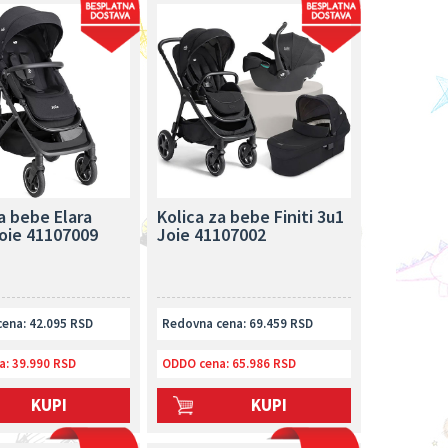
a bebe Elara
Kolica za bebe Finiti 3u1
oie 41107009
Joie 41107002
ena: 42.095 RSD
Redovna cena: 69.459 RSD
a:
39.990 RSD
ODDO cena:
65.986 RSD
KUPI
KUPI