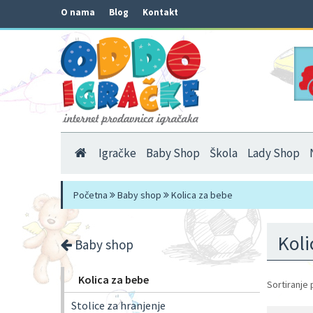
O nama
Blog
Kontakt
Igračke
Baby Shop
Škola
Lady Shop
Početna
Baby shop
Kolica za bebe
Koli
Baby shop
Kolica za bebe
Sortiranje 
Stolice za hranjenje