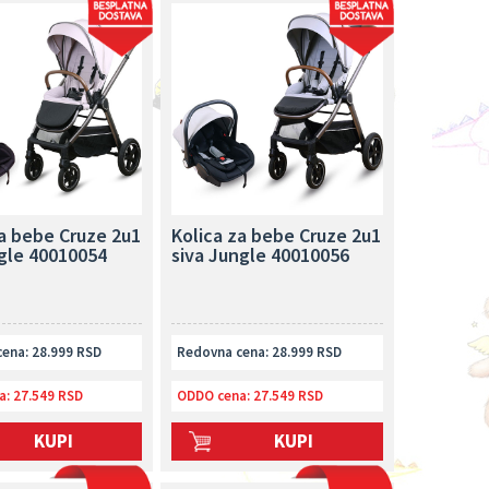
za bebe Cruze 2u1
Kolica za bebe Cruze 2u1
gle 40010054
siva Jungle 40010056
ena: 28.999 RSD
Redovna cena: 28.999 RSD
a:
27.549 RSD
ODDO cena:
27.549 RSD
KUPI
KUPI