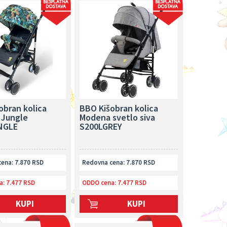
obran kolica
BBO Kišobran kolica
 Jungle
Modena svetlo siva
NGLE
S200LGREY
ena: 7.870 RSD
Redovna cena: 7.870 RSD
a:
7.477 RSD
ODDO cena:
7.477 RSD
KUPI
KUPI