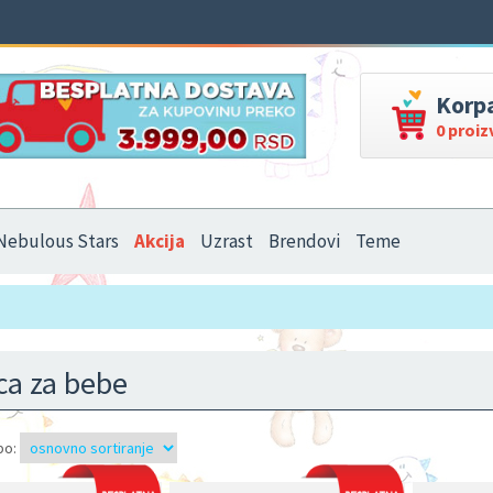
Korp
0 proi
Nebulous Stars
Akcija
Uzrast
Brendovi
Teme
ca za bebe
po: