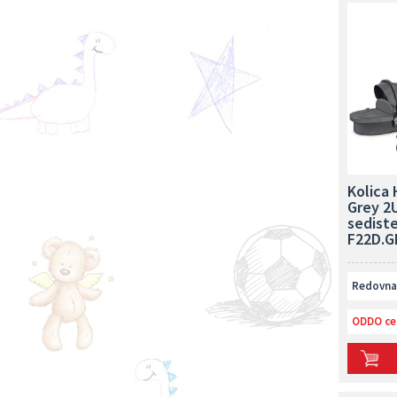
Kolica
Grey 2
sedist
F22D.G
Redovna 
ODDO ce