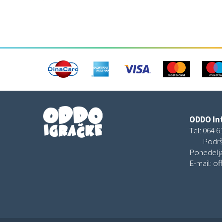
ODDO Int
Tel:
064 6
Podrš
Ponedelja
E-mail:
of