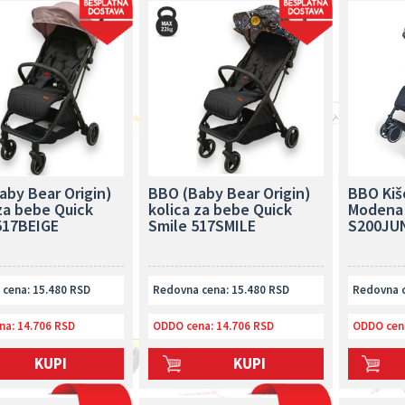
aby Bear Origin)
BBO (Baby Bear Origin)
BBO Kiš
za bebe Quick
kolica za bebe Quick
Modena
517BEIGE
Smile 517SMILE
S200JU
cena: 15.480 RSD
Redovna cena: 15.480 RSD
Redovna c
na:
14.706 RSD
ODDO cena:
14.706 RSD
ODDO cen
KUPI
KUPI