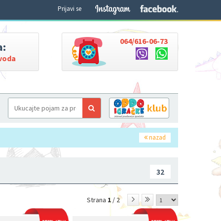
Prijavi se
064/616-06-73
a:
zvoda
nazad
32
Strana
1
/ 2