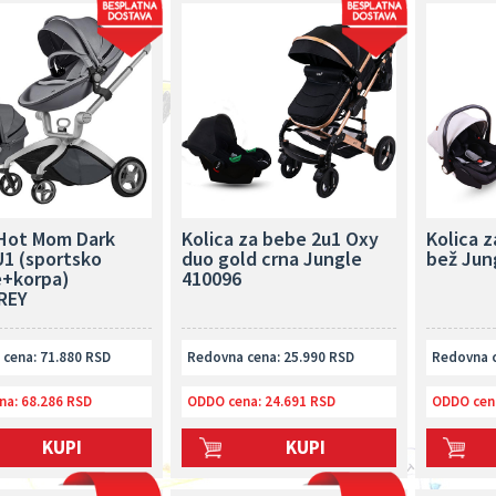
 Hot Mom Dark
Kolica za bebe 2u1 Oxy
Kolica 
U1 (sportsko
duo gold crna Jungle
bež Jun
e+korpa)
410096
REY
cena: 71.880 RSD
Redovna cena: 25.990 RSD
Redovna c
na:
68.286 RSD
ODDO cena:
24.691 RSD
ODDO cen
KUPI
KUPI