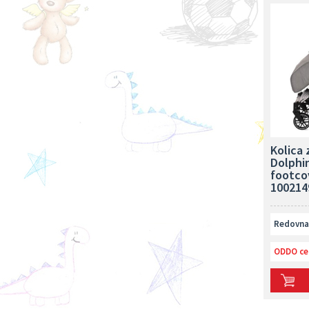
Kolica 
Dolphi
footcov
100214
Redovna 
ODDO ce