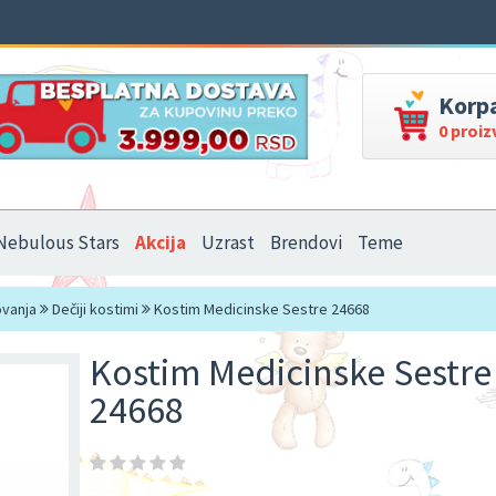
Korp
0 proi
Nebulous Stars
Akcija
Uzrast
Brendovi
Teme
ovanja
Dečiji kostimi
Kostim Medicinske Sestre 24668
Kostim Medicinske Sestre
24668