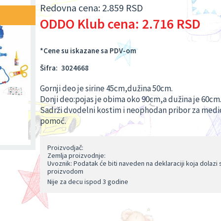
Redovna cena:
2.859 RSD
ODDO Klub cena:
2.716 RSD
*Cene su iskazane sa PDV-om
Šifra:
3024668
Gornji deo je sirine 45cm,dužina 50cm.
Donji deo:pojas je obima oko 90cm,a dužina je 60cm
Sadrži dvodelni kostim i neophodan pribor za medi
pomoć.
Proizvodjač:
Zemlja proizvodnje:
Uvoznik: Podatak će biti naveden na deklaraciji koja dolazi 
proizvodom
Nije za decu ispod 3 godine