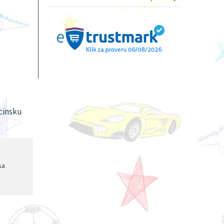
.
cinsku
sa