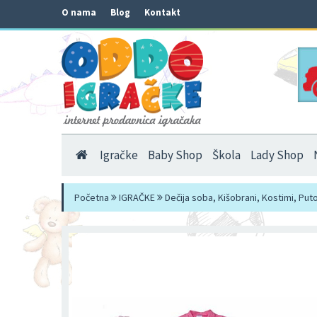
O nama
Blog
Kontakt
Igračke
Baby Shop
Škola
Lady Shop
Početna
IGRAČKE
Dečija soba, Kišobrani, Kostimi, Put