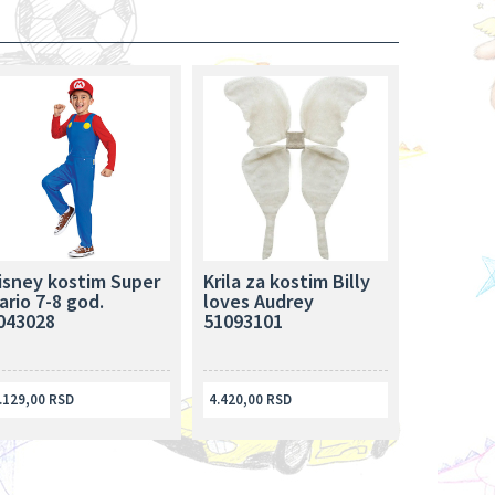
isney kostim Super
Krila za kostim Billy
ario 7-8 god.
loves Audrey
043028
51093101
.129,00 RSD
4.420,00 RSD