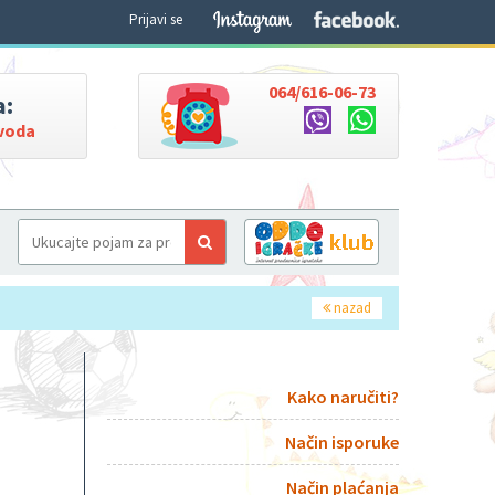
Prijavi se
064/616-06-73
a:
zvoda
nazad
Kako naručiti?
Način isporuke
Način plaćanja