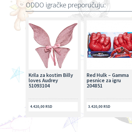
ODDO igračke preporučuju:
Krila za kostim Billy
Red Hulk – Gamma
loves Audrey
pesnice za igru
51093104
204851
4.420,00 RSD
3.420,00 RSD