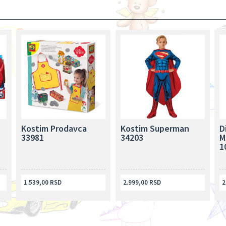
Kostim Prodavca
Kostim Superman
D
33981
34203
M
1
1.539,00 RSD
2.999,00 RSD
2