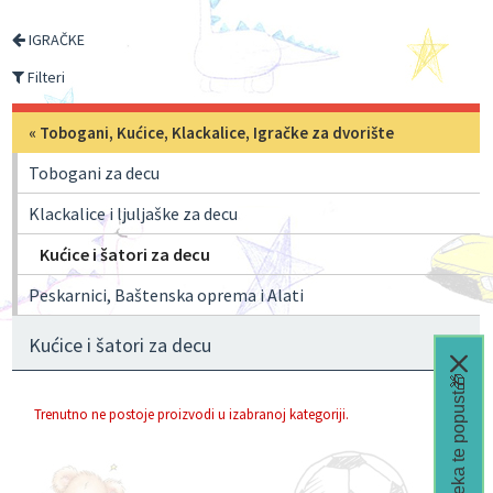
IGRAČKE
Filteri
«
Tobogani, Kućice, Klackalice, Igračke za dvorište
Tobogani za decu
Klackalice i ljuljaške za decu
Kućice i šatori za decu
Peskarnici, Baštenska oprema i Alati
Kućice i šatori za decu
Čeka te popust🎁
Trenutno ne postoje proizvodi u izabranoj kategoriji.