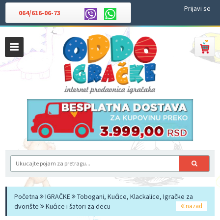
Prijavi se
064/616-06-73
Početna
IGRAČKE
Tobogani, Kućice, Klackalice, Igračke za
dvorište
Kućice i šatori za decu
nazad