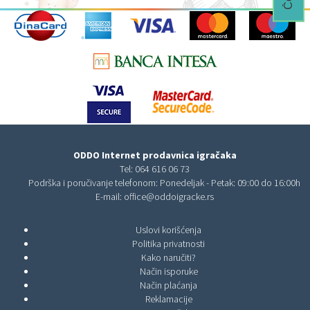
ODDO Internet prodavnica igračaka
Tel:
064 616 06 73
Podrška i poručivanje telefonom: Ponedeljak - Petak: 09:00 do 16:00h
E-mail:
office@oddoigracke.rs
Uslovi korišćenja
Politika privatnosti
Kako naručiti?
Način isporuke
Način plaćanja
Reklamacije