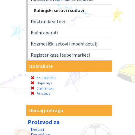
Kuhinjski setovi i sudovi
Doktorski setovi
Kućni aparati
Kozmetički setovi i modni detalji
Registar kase i supermarketi
Izabrali ste
do 1.000 RSD
Hape Toys
Clementoni
Pino toys
Ubrzaj pretragu
Proizvod za
Dečaci
Devojčice