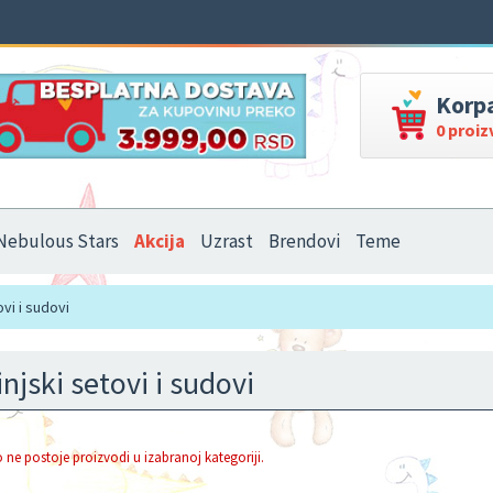
Korp
0 proi
Nebulous Stars
Akcija
Uzrast
Brendovi
Teme
vi i sudovi
njski setovi i sudovi
 ne postoje proizvodi u izabranoj kategoriji.