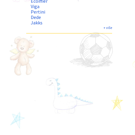
Ecoiffier
Viga
Pertini
Dede
Jakks
Best Luck
+ više
Bildo
Ucar Oyuncak
Dolu
John
Woody Land toys
Brio
BBO
Infunbebe
Jungle