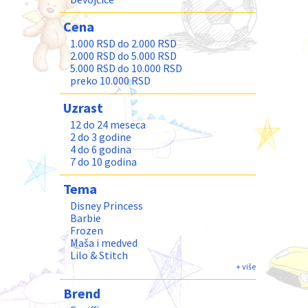
Cena
1.000 RSD do 2.000 RSD
2.000 RSD do 5.000 RSD
5.000 RSD do 10.000 RSD
preko 10.000 RSD
Uzrast
12 do 24 meseca
2 do 3 godine
4 do 6 godina
7 do 10 godina
Tema
Disney Princess
Barbie
Frozen
Maša i medved
Lilo & Stitch
Bluey
+ više
Brend