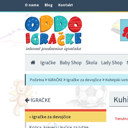
O nama
Blog
Kontakt
Igračke
Baby Shop
Škola
Lady Shop
Početna
IGRAČKE
Igračke za devojčice
Kuhinjski seto
Kuhi
IGRAČKE
«
Igračke za devojčice
Trenutno
Kolica, kreveci i kućice za lutke