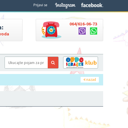
Prijavi se
064/616-06-73
a:
zvoda
nazad