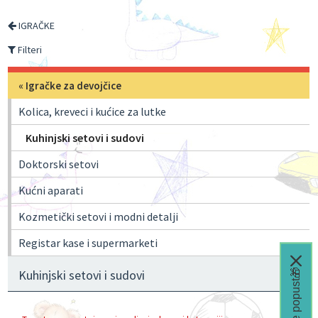
IGRAČKE
Filteri
«
Igračke za devojčice
Kolica, kreveci i kućice za lutke
Kuhinjski setovi i sudovi
Doktorski setovi
Kućni aparati
Kozmetički setovi i modni detalji
Registar kase i supermarketi
Čeka te popust🎁
Kuhinjski setovi i sudovi