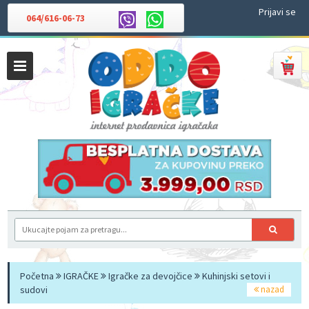
Prijavi se
064/616-06-73
Početna
IGRAČKE
Igračke za devojčice
Kuhinjski setovi i
sudovi
nazad