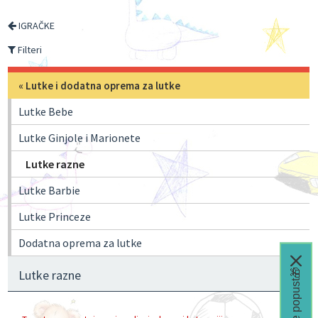
IGRAČKE
Filteri
«
Lutke i dodatna oprema za lutke
Lutke Bebe
Lutke Ginjole i Marionete
Lutke razne
Lutke Barbie
Lutke Princeze
Dodatna oprema za lutke
Čeka te popust🎁
Lutke razne