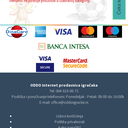
Trenutno ne postoje proizvodi u izabranoj kategoriji.
ODDO Internet prodavnica igračaka
Tel:
064 616 06 73
Podrška i poručivanje telefonom: Ponedeljak - Petak: 09:00 do 16:00h
E-mail:
office@oddoigracke.rs
Uslovi korišćenja
Politika privatnosti
Kako naručiti?