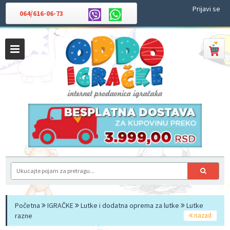
Prijavi se
064/616-06-73
Početna
IGRAČKE
Lutke i dodatna oprema za lutke
Lutke
razne
nazad