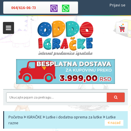
Prijavi se
064/616-06-73
Početna
IGRAČKE
Lutke i dodatna oprema za lutke
Lutke
razne
nazad