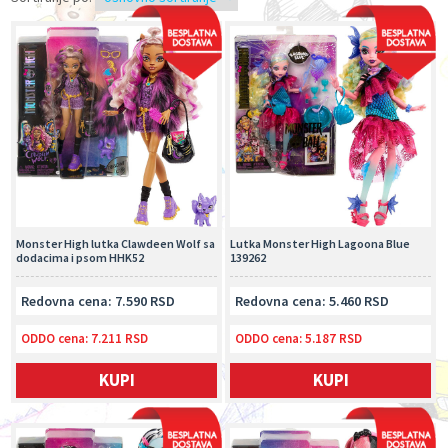
Monster High lutka Clawdeen Wolf sa
Lutka Monster High Lagoona Blue
dodacima i psom HHK52
139262
Redovna cena: 7.590 RSD
Redovna cena: 5.460 RSD
ODDO cena:
7.211 RSD
ODDO cena:
5.187 RSD
KUPI
KUPI