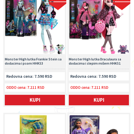
Monster High lutka Frankie Stein sa
Monster High lutka Draculaura sa
dodacima i psom HHK53
dodacima i slepim mišem HHK51
Redovna cena: 7.590 RSD
Redovna cena: 7.590 RSD
ODDO cena:
7.211 RSD
ODDO cena:
7.211 RSD
KUPI
KUPI