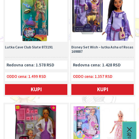
Lutka Cave Club Slate 873191
Disney Set Wish – lutka Asha of Rosas
169887
Redovna cena: 1.578 RSD
Redovna cena: 1.428 RSD
ODDO cena:
1.499 RSD
ODDO cena:
1.357 RSD
KUPI
KUPI