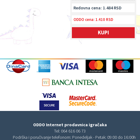
Redovna cena: 1.484 RSD
ODDO cena:
1.410 RSD
KUPI
ODDO Internet prodavnica igračaka
Tel:
064 616 06 73
Podrška i poručivanje telefonom: Ponedeljak - Petak: 09:00 do 16:00h