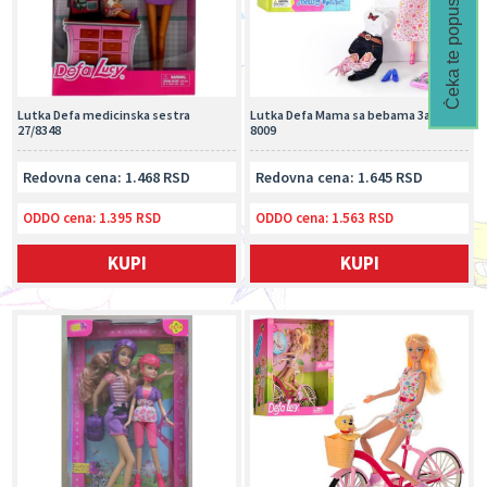
Čeka te popust🎁
Lutka Defa medicinska sestra
Lutka Defa Mama sa bebama 3ass
27/8348
8009
Redovna cena: 1.468 RSD
Redovna cena: 1.645 RSD
ODDO cena:
1.395 RSD
ODDO cena:
1.563 RSD
KUPI
KUPI