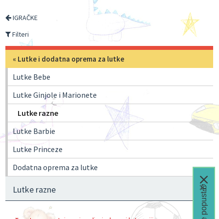
IGRAČKE
Filteri
«
Lutke i dodatna oprema za lutke
Lutke Bebe
Lutke Ginjole i Marionete
Lutke razne
Lutke Barbie
Lutke Princeze
Dodatna oprema za lutke
Čeka te popust🎁
Lutke razne