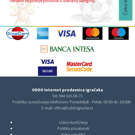
Trenutno ne postoje proizvodi u izabranoj kategoriji.
ODDO Internet prodavnica igračaka
Tel:
064 616 06 73
Podrška i poručivanje telefonom: Ponedeljak - Petak: 09:00 do 16:00h
E-mail:
office@oddoigracke.rs
Uslovi korišćenja
Politika privatnosti
Kako naručiti?