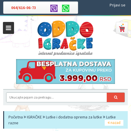
Prijavi se
064/616-06-73
Početna
IGRAČKE
Lutke i dodatna oprema za lutke
Lutke
razne
nazad