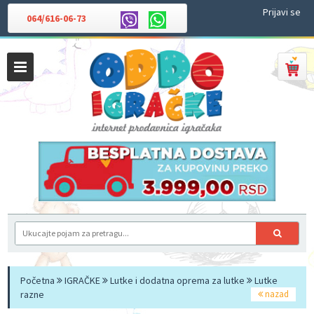
Prijavi se
064/616-06-73
Početna
IGRAČKE
Lutke i dodatna oprema za lutke
Lutke
razne
nazad