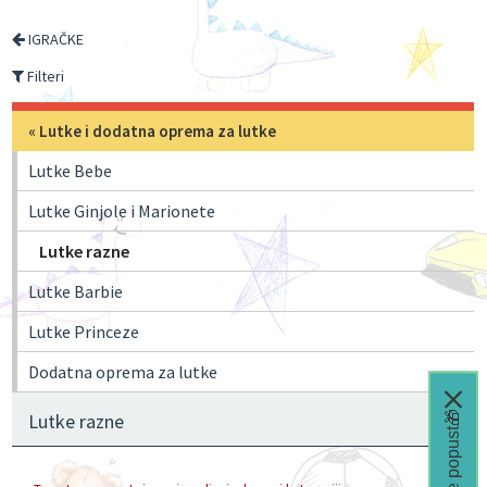
IGRAČKE
Filteri
«
Lutke i dodatna oprema za lutke
Lutke Bebe
Lutke Ginjole i Marionete
Lutke razne
Lutke Barbie
Lutke Princeze
Dodatna oprema za lutke
Čeka te popust🎁
Lutke razne