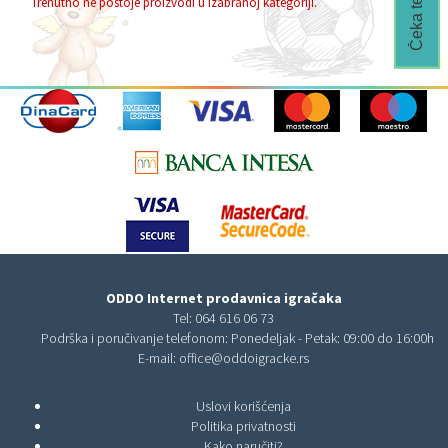
Trenutno ne postoje proizvodi u izabranoj kategoriji.
ODDO Internet prodavnica igračaka
Tel:
064 616 06 73
Podrška i poručivanje telefonom: Ponedeljak - Petak: 09:00 do 16:00h
E-mail:
office@oddoigracke.rs
Uslovi korišćenja
Politika privatnosti
Kako naručiti?