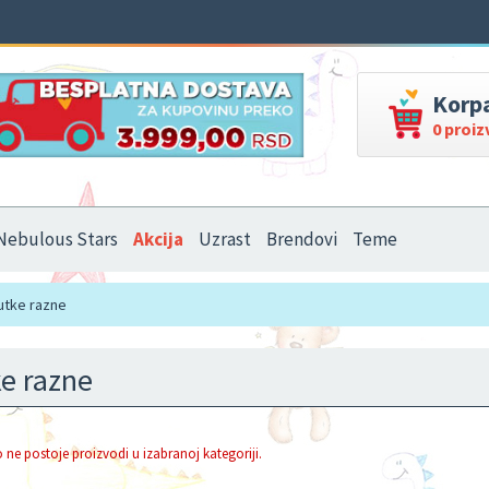
Korp
0 proi
Nebulous Stars
Akcija
Uzrast
Brendovi
Teme
utke razne
e razne
 ne postoje proizvodi u izabranoj kategoriji.