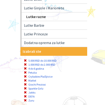
Lutke Ginjole i Marionete
Lutke razne
Lutke Barbie
Lutke Princeze
Dodatna oprema za lutke
Izabrali ste
5.000 RSD do 10.000 RSD
1.000 RSD do 2.000 RSD
4 do 6 godina
Petulia
Crybabies Plačljivice
Mattel
Giochi Preziosi
Sparkle Girlz
Jakks
DEFA
Zuru