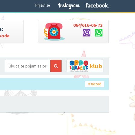
Prijavi se
064/616-06-73
a:
zvoda
nazad