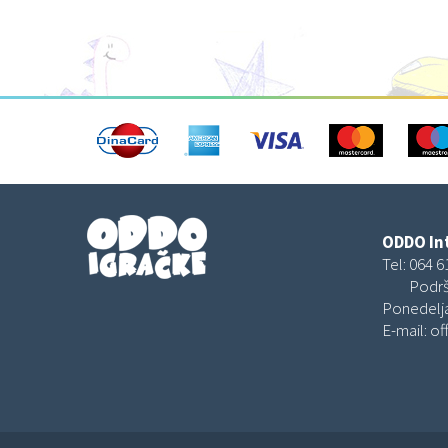
ODDO Int
Tel:
064 6
Podrš
Ponedelja
E-mail:
of