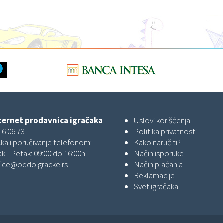
ernet prodavnica igračaka
Uslovi korišćenja
16 06 73
Politika privatnosti
ka i poručivanje telefonom:
Kako naručiti?
k - Petak: 09:00 do 16:00h
Način isporuke
fice@oddoigracke.rs
Način plaćanja
Reklamacije
Svet igračaka