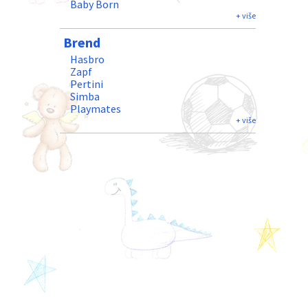
Baby Born
Frozen
+ više
Isadora
Brend
Hasbro
Zapf
Pertini
Simba
Playmates
Best Luck
+ više
Bambolina
JohnToy
Spin Master
Woody Land toys
LOL
MGA
Nebulous Stars
Dimian
Dreameez
Antonio Juan
Bajkolino