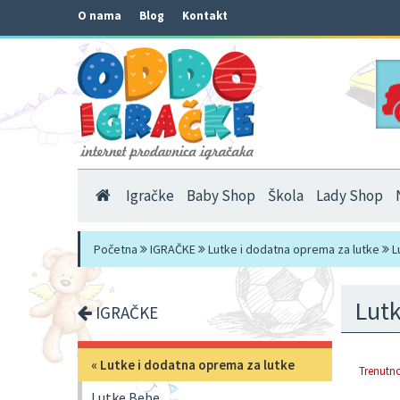
O nama
Blog
Kontakt
Igračke
Baby Shop
Škola
Lady Shop
Početna
IGRAČKE
Lutke i dodatna oprema za lutke
L
Lutk
IGRAČKE
«
Lutke i dodatna oprema za lutke
Trenutno
Lutke Bebe