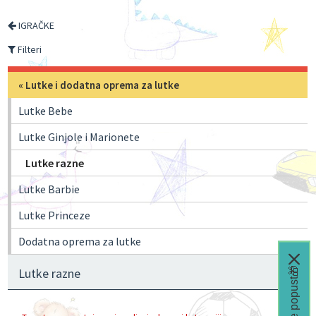
IGRAČKE
Filteri
«
Lutke i dodatna oprema za lutke
Lutke Bebe
Lutke Ginjole i Marionete
Lutke razne
Lutke Barbie
Lutke Princeze
Dodatna oprema za lutke
Čeka te popust🎁
Lutke razne