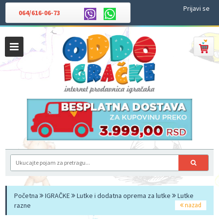
Prijavi se
064/616-06-73
Početna
IGRAČKE
Lutke i dodatna oprema za lutke
Lutke
razne
nazad