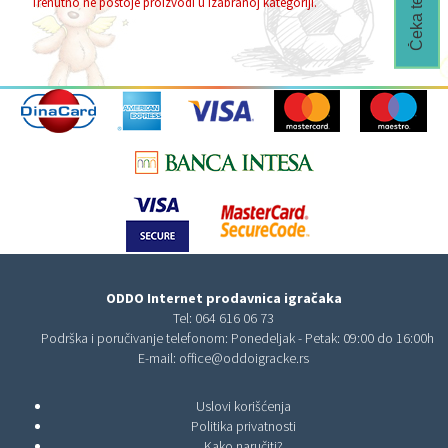
Trenutno ne postoje proizvodi u izabranoj kategoriji.
ODDO Internet prodavnica igračaka
Tel:
064 616 06 73
Podrška i poručivanje telefonom: Ponedeljak - Petak: 09:00 do 16:00h
E-mail:
office@oddoigracke.rs
Uslovi korišćenja
Politika privatnosti
Kako naručiti?