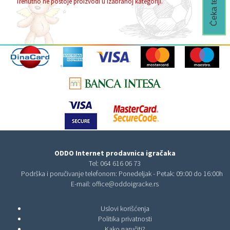
Trenutno ne postoje proizvodi u izabranoj kategoriji.
ODDO Internet prodavnica igračaka
Tel:
064 616 06 73
Podrška i poručivanje telefonom: Ponedeljak - Petak: 09:00 do 16:00h
E-mail:
office@oddoigracke.rs
Uslovi korišćenja
Politika privatnosti
Kako naručiti?