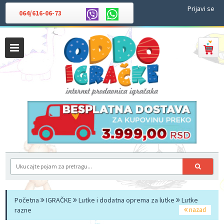
Prijavi se
064/616-06-73
Početna
IGRAČKE
Lutke i dodatna oprema za lutke
Lutke
razne
nazad