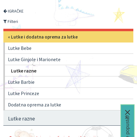
IGRAČKE
Filteri
«
Lutke i dodatna oprema za lutke
Lutke Bebe
Lutke Ginjole i Marionete
Lutke razne
Lutke Barbie
Lutke Princeze
Dodatna oprema za lutke
Čeka te popust🎁
Lutke razne