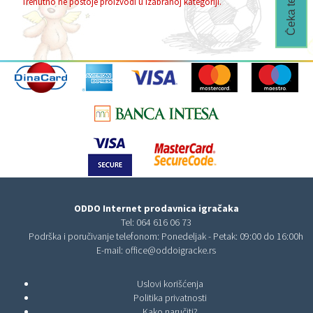
Trenutno ne postoje proizvodi u izabranoj kategoriji.
ODDO Internet prodavnica igračaka
Tel:
064 616 06 73
Podrška i poručivanje telefonom: Ponedeljak - Petak: 09:00 do 16:00h
E-mail:
office@oddoigracke.rs
Uslovi korišćenja
Politika privatnosti
Kako naručiti?