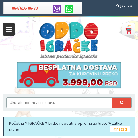
Prijavi se
064/616-06-73
Početna
IGRAČKE
Lutke i dodatna oprema za lutke
Lutke
razne
nazad