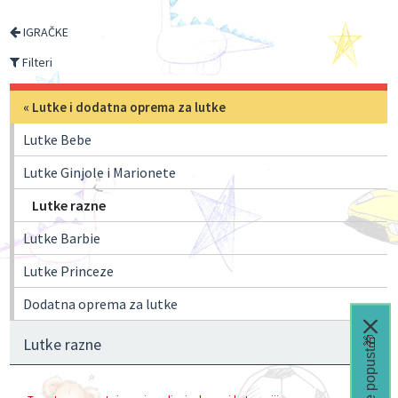
IGRAČKE
Filteri
«
Lutke i dodatna oprema za lutke
Lutke Bebe
Lutke Ginjole i Marionete
Lutke razne
Lutke Barbie
Lutke Princeze
Dodatna oprema za lutke
Čeka te popust🎁
Lutke razne