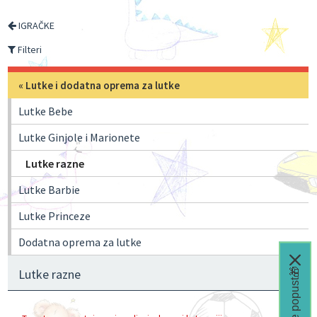
IGRAČKE
Filteri
«
Lutke i dodatna oprema za lutke
Lutke Bebe
Lutke Ginjole i Marionete
Lutke razne
Lutke Barbie
Lutke Princeze
Dodatna oprema za lutke
Čeka te popust🎁
Lutke razne