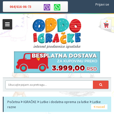
Prijavi se
064/616-06-73
Početna
IGRAČKE
Lutke i dodatna oprema za lutke
Lutke
razne
nazad