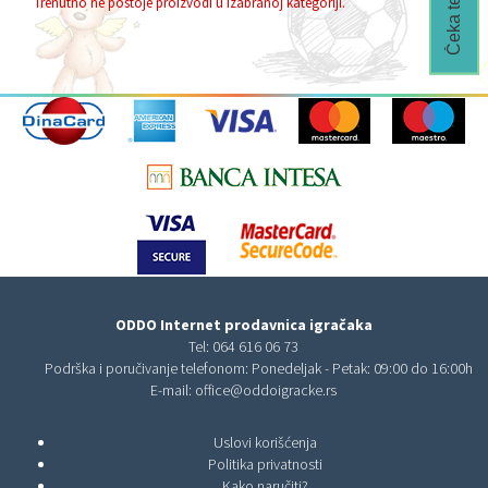
Trenutno ne postoje proizvodi u izabranoj kategoriji.
ODDO Internet prodavnica igračaka
Tel:
064 616 06 73
Podrška i poručivanje telefonom: Ponedeljak - Petak: 09:00 do 16:00h
E-mail:
office@oddoigracke.rs
Uslovi korišćenja
Politika privatnosti
Kako naručiti?