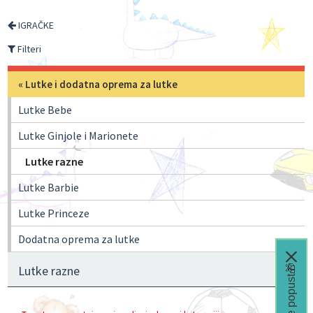
IGRAČKE
Filteri
«
Lutke i dodatna oprema za lutke
Lutke Bebe
Lutke Ginjole i Marionete
Lutke razne
Lutke Barbie
Lutke Princeze
Dodatna oprema za lutke
Čeka te popust🎁
Lutke razne