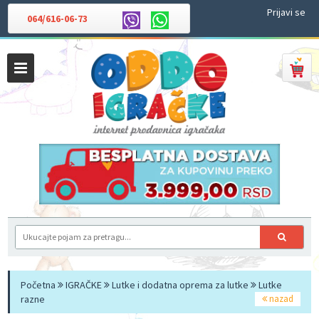
Prijavi se
064/616-06-73
Početna
IGRAČKE
Lutke i dodatna oprema za lutke
Lutke
razne
nazad