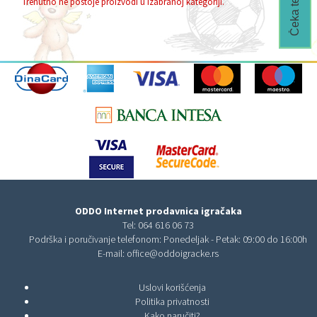
Trenutno ne postoje proizvodi u izabranoj kategoriji.
ODDO Internet prodavnica igračaka
Tel:
064 616 06 73
Podrška i poručivanje telefonom: Ponedeljak - Petak: 09:00 do 16:00h
E-mail:
office@oddoigracke.rs
Uslovi korišćenja
Politika privatnosti
Kako naručiti?