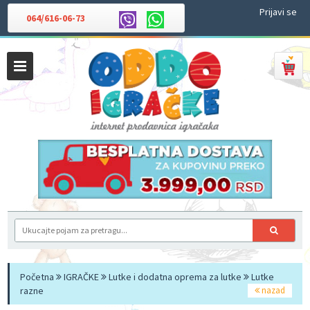
Prijavi se
064/616-06-73
Početna
IGRAČKE
Lutke i dodatna oprema za lutke
Lutke
razne
nazad