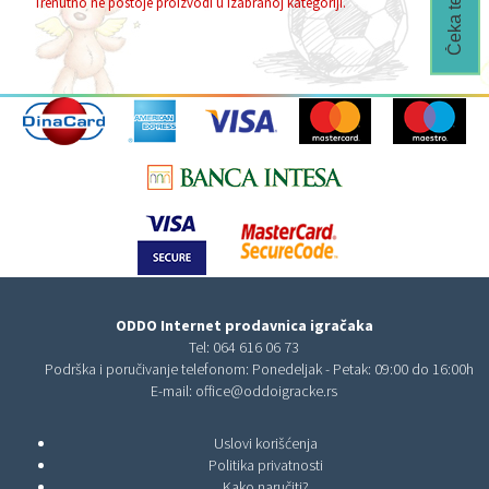
Trenutno ne postoje proizvodi u izabranoj kategoriji.
ODDO Internet prodavnica igračaka
Tel:
064 616 06 73
Podrška i poručivanje telefonom: Ponedeljak - Petak: 09:00 do 16:00h
E-mail:
office@oddoigracke.rs
Uslovi korišćenja
Politika privatnosti
Kako naručiti?