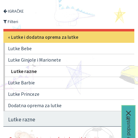
IGRAČKE
Filteri
«
Lutke i dodatna oprema za lutke
Lutke Bebe
Lutke Ginjole i Marionete
Lutke razne
Lutke Barbie
Lutke Princeze
Dodatna oprema za lutke
Čeka te popust🎁
Lutke razne