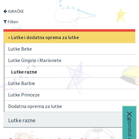
IGRAČKE
Filteri
«
Lutke i dodatna oprema za lutke
Lutke Bebe
Lutke Ginjole i Marionete
Lutke razne
Lutke Barbie
Lutke Princeze
Dodatna oprema za lutke
Čeka te popust🎁
Lutke razne