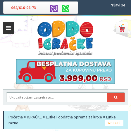
Prijavi se
064/616-06-73
Početna
IGRAČKE
Lutke i dodatna oprema za lutke
Lutke
razne
nazad