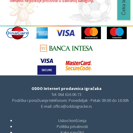
Trenutno ne postoje proizvodi u izabranoj kategoriji.
ODDO Internet prodavnica igračaka
Tel:
064 616 06 73
Podrška i poručivanje telefonom: Ponedeljak - Petak: 09:00 do 16:00h
E-mail:
office@oddoigracke.rs
Uslovi korišćenja
Politika privatnosti
Kako naručiti?