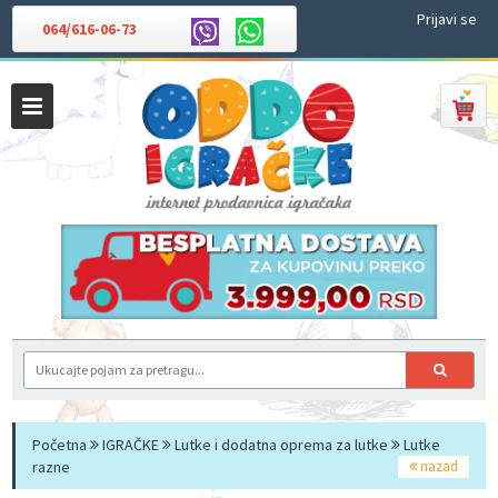
Prijavi se
064/616-06-73
Početna
IGRAČKE
Lutke i dodatna oprema za lutke
Lutke
razne
nazad