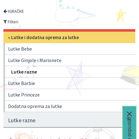
IGRAČKE
Filteri
«
Lutke i dodatna oprema za lutke
Lutke Bebe
Lutke Ginjole i Marionete
Lutke razne
Lutke Barbie
Lutke Princeze
Dodatna oprema za lutke
Čeka te popust🎁
Lutke razne