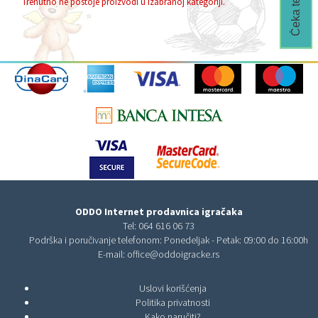
Trenutno ne postoje proizvodi u izabranoj kategoriji.
ODDO Internet prodavnica igračaka
Tel:
064 616 06 73
Podrška i poručivanje telefonom: Ponedeljak - Petak: 09:00 do 16:00h
E-mail:
office@oddoigracke.rs
Uslovi korišćenja
Politika privatnosti
Kako naručiti?