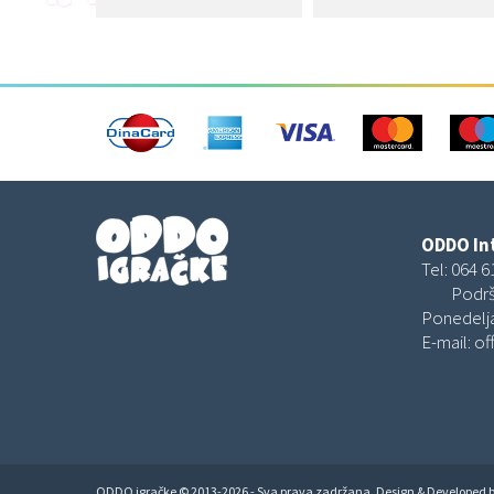
ODDO Int
Tel:
064 6
Podrš
Ponedelja
E-mail:
of
ODDO igračke © 2013-2026 - Sva prava zadržana. Design & Developed 