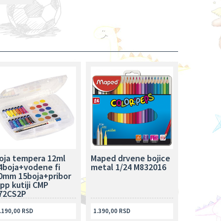
oja tempera 12ml
Maped drvene bojice
4boja+vodene fi
metal 1/24 M832016
0mm 15boja+pribor
 pp kutiji CMP
72CS2P
.190,00 RSD
1.390,00 RSD