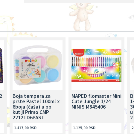
2
Boja tempera za
MAPED flomaster Mini
B
prste Pastel 100ml x
Cute Jungle 1/24
1
6boja (čaša) u pp
MINIS M845406
3
kutiji Primo CMP
u
2212TD6PAST
2
1.417,00 RSD
1.125,00 RSD
2