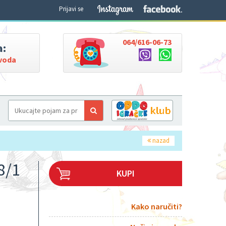
Prijavi se
064/616-06-73
a:
zvoda
nazad
8/1
KUPI
Kako naručiti?