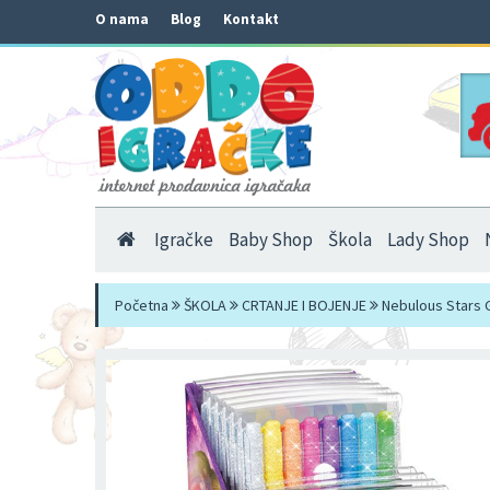
O nama
Blog
Kontakt
Igračke
Baby Shop
Škola
Lady Shop
Početna
ŠKOLA
CRTANJE I BOJENJE
Nebulous Stars G