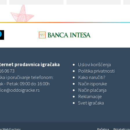
ernet prodavnica igračaka
Uslovi korišćenja
16 06 73
Politika privatnosti
ka i poručivanje telefonom:
Kako naručiti?
k - Petak: 09:00 do 16:00h
Način isporuke
fice@oddoigracke.rs
Način plaćanja
Reklamacije
Svet igračaka
by
Web Factory
Početna
Prijatelji sa