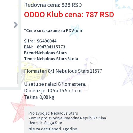
Redovna cena:
828 RSD
ODDO Klub cena:
787 RSD
*Cene su iskazane sa PDV-om
Šifra:
SG490044
EAN:
694704115773
Brend:
Nebulous Stars
Tema:
Nebulous Stars škola
Flomasteri 8/1 Nebulous Stars 11577
U setu se nalazi 8 flomastera.
Dimenzije: 10.5 x 15.5 x 1 cm
Težina: 0,08 kg
Proizvodjač: Nebulous Stars
Zemlja proizvodnje: Narodna Republika Kina
Uvoznik: Singa Star
Nije za decu ispod 3 godine