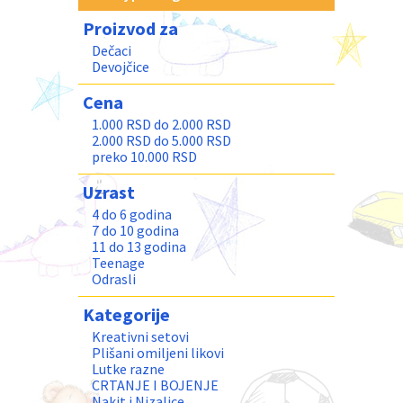
Proizvod za
Dečaci
Devojčice
Cena
1.000 RSD do 2.000 RSD
2.000 RSD do 5.000 RSD
preko 10.000 RSD
Uzrast
4 do 6 godina
7 do 10 godina
11 do 13 godina
Teenage
Odrasli
Kategorije
Kreativni setovi
Plišani omiljeni likovi
Lutke razne
CRTANJE I BOJENJE
Nakit i Nizalice