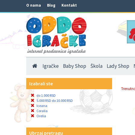
O nama
Blog
Kontakt
Igračke
Baby Shop
Škola
Lady Shop
Izabrali ste
Trenutno
do 1.000 RSD
5.000 RSD do 10.000 RSD
Iceana
Coralia
Orelia
Ubrzaj pretragu