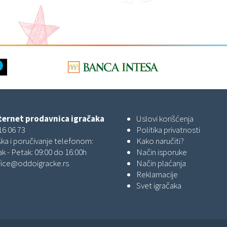
ernet prodavnica igračaka
Uslovi korišćenja
16 06 73
Politika privatnosti
ka i poručivanje telefonom:
Kako naručiti?
k - Petak: 09:00 do 16:00h
Način isporuke
fice@oddoigracke.rs
Način plaćanja
Reklamacije
Svet igračaka