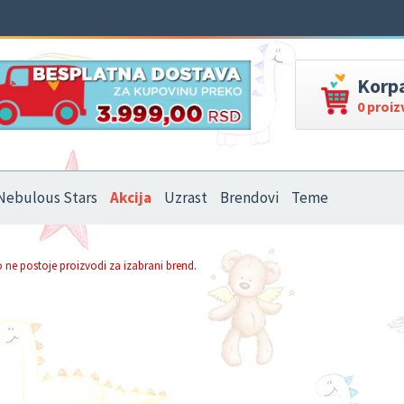
Korp
0 proi
Nebulous Stars
Akcija
Uzrast
Brendovi
Teme
 ne postoje proizvodi za izabrani brend.