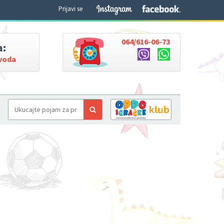
Prijavi se
064/616-06-73
a:
zvoda