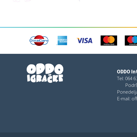
ODDO Int
Tel:
064 6
Podrš
Ponedelja
E-mail:
of