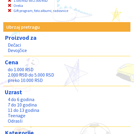
1.000 RSD do 2.000 RSD
Orelia
Gift program, foto albumi, radosnice
Ubrzaj pretragu
Proizvod za
Dečaci
Devojčice
Cena
do 1.000 RSD
2.000 RSD do 5.000 RSD
preko 10.000 RSD
Uzrast
4 do 6 godina
7 do 10 godina
11 do 13 godina
Teenage
Odrasli
Kategorije