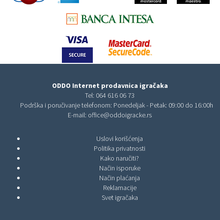
ODDO Internet prodavnica igračaka
Tel:
064 616 06 73
Podrška i poručivanje telefonom: Ponedeljak - Petak: 09:00 do 16:00h
E-mail:
office@oddoigracke.rs
Uslovi korišćenja
Politika privatnosti
Kako naručiti?
Način isporuke
Način plaćanja
Reklamacije
Svet igračaka