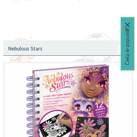
Čeka te popust🎁
Nebulous Stars
1