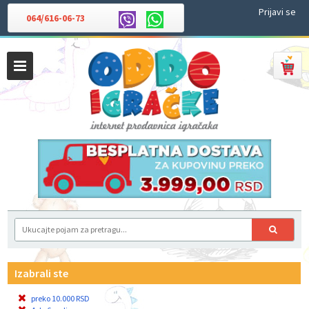
Prijavi se
064/616-06-73
Izabrali ste
preko 10.000 RSD