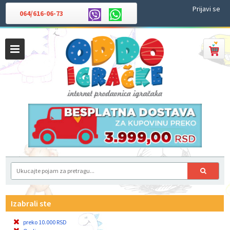
Prijavi se
064/616-06-73
Izabrali ste
preko 10.000 RSD