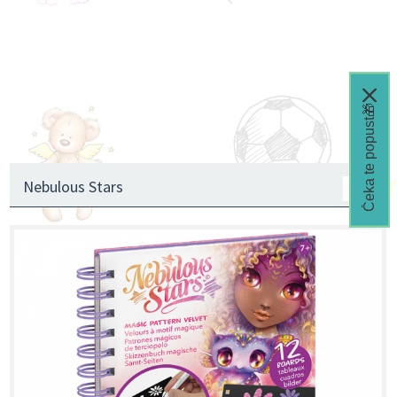
Čeka te popust🎁
Nebulous Stars
1