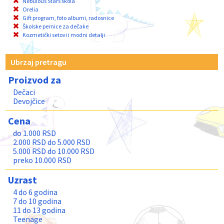
Nebulous Stars škola
Orelia
Gift program, foto albumi, radosnice
Školske pernice za dečake
Kozmetički setovi i modni detalji
Ubrzaj pretragu
Proizvod za
Dečaci
Devojčice
Cena
do 1.000 RSD
2.000 RSD do 5.000 RSD
5.000 RSD do 10.000 RSD
preko 10.000 RSD
Uzrast
4 do 6 godina
7 do 10 godina
11 do 13 godina
Teenage