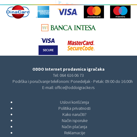
ODDO Internet prodavnica igračaka
Tel:
064 616 06 73
Podrška i poručivanje telefonom: Ponedeljak - Petak: 09:00 do 16:00h
E-mail:
office@oddoigracke.rs
Uslovi korišćenja
Politika privatnosti
Kako naručiti?
Način isporuke
Način plaćanja
Reklamacije