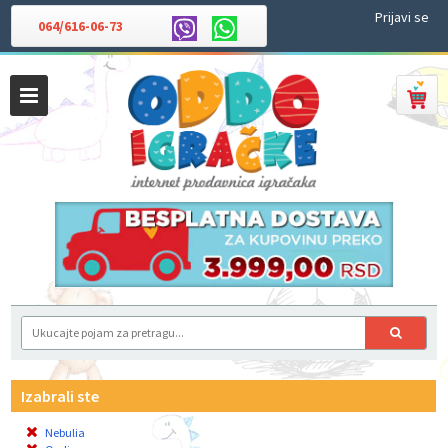
Prijavi se
064/616-06-73
Izabrali ste
Nebulia