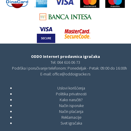
ODDO Internet prodavnica igračaka
Tel:
064 616 06 73
Podrška i poručivanje telefonom: Ponedeljak - Petak: 09:00 do 16:00h
E-mail:
office@oddoigracke.rs
Uslovi korišćenja
Politika privatnosti
Kako naručiti?
Način isporuke
Način plaćanja
Reklamacije
Svet igračaka