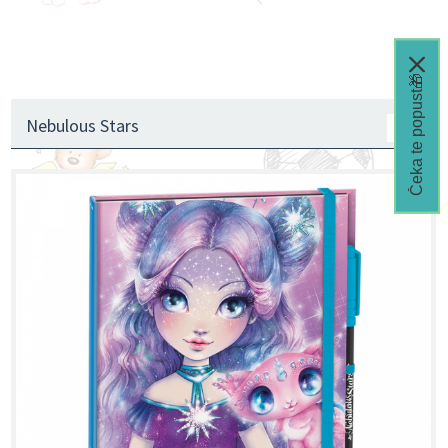
Čeka te popust🎁
Nebulous Stars
1