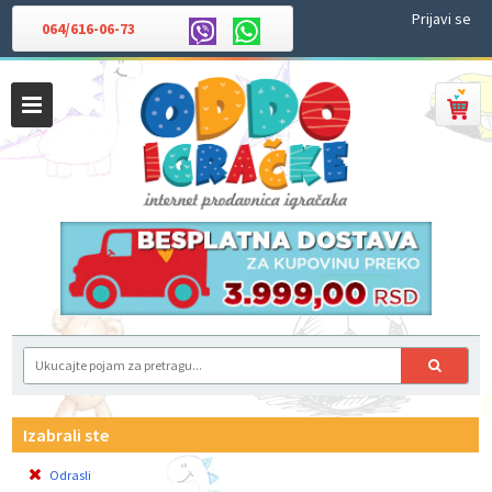
Prijavi se
064/616-06-73
Izabrali ste
Odrasli