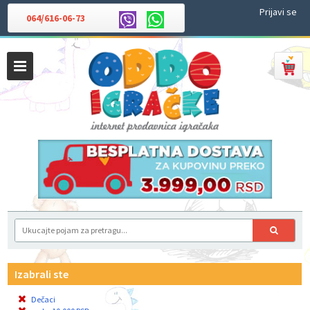
Prijavi se
064/616-06-73
Izabrali ste
Dečaci