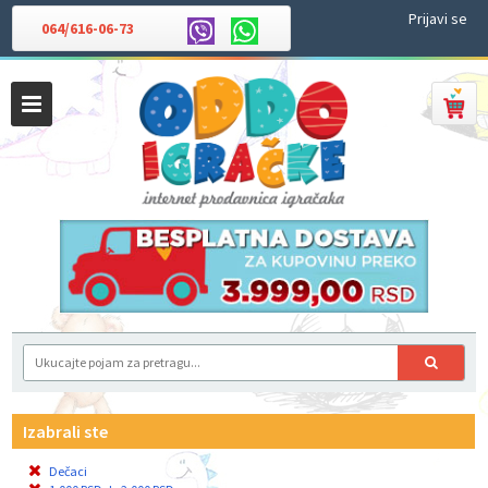
Prijavi se
064/616-06-73
Izabrali ste
Dečaci