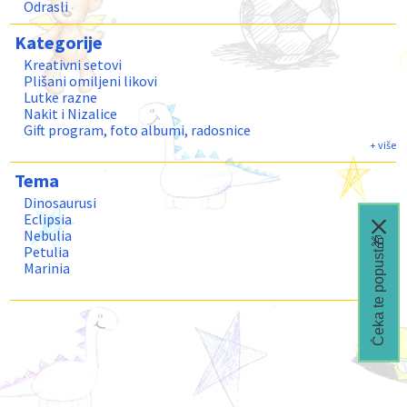
Odrasli
Kategorije
Kreativni setovi
Plišani omiljeni likovi
Lutke razne
Nakit i Nizalice
Gift program, foto albumi, radosnice
RANČEVI ZA VRTIĆ
+ više
Figure i setovi
Tema
Kozmetički setovi i modni detalji
Školske pernice za dečake
Dinosaurusi
Školske torbe za niže razrede devojčice
Eclipsia
Rancevi za devojcice sa točkićima
Nebulia
Čeka te popust🎁
DODATNA OPREMA ZA ŠKOLU
Petulia
Torbe,neseseri,novčanici i drugi modni aksesoari
Marinia
Isadora
+ više
Iceana
Coralia
Nebulous Stars škola
Novo Nebulous