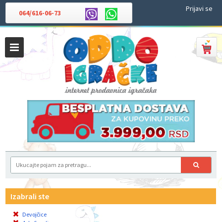
Prijavi se
064/616-06-73
Izabrali ste
Devojčice