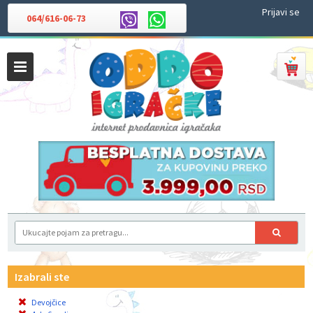
Prijavi se
064/616-06-73
Izabrali ste
Devojčice