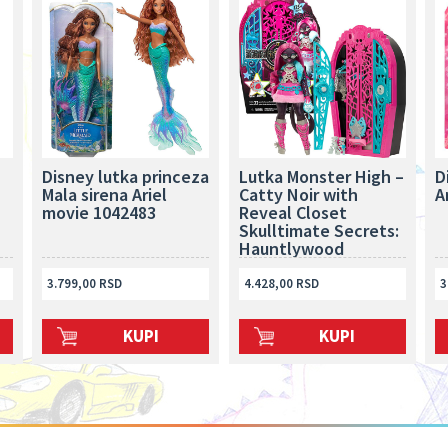
Disney lutka princeza
Lutka Monster High –
D
Mala sirena Ariel
Catty Noir with
A
movie 1042483
Reveal Closet
Skulltimate Secrets:
Hauntlywood
Mysteries 259854
3.799,00 RSD
4.428,00 RSD
3
KUPI
KUPI