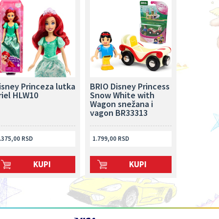
isney Princeza lutka
BRIO Disney Princess
riel HLW10
Snow White with
Wagon snežana i
vagon BR33313
.375,00 RSD
1.799,00 RSD
KUPI
KUPI