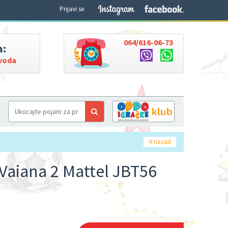
Prijavi se
064/616-06-73
a:
zvoda
nazad
 Vaiana 2 Mattel JBT56