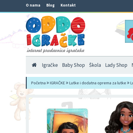
O nama
Blog
Kontakt
Igračke
Baby Shop
Škola
Lady Shop
Početna
IGRAČKE
Lutke i dodatna oprema za lutke
L